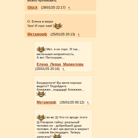
можно публиковать.
Glück
•
(28/01/25 22:17)
О. Елена в жюри.
Ура! И горе нам!
Метаморф
•
(25/01/25 20:13)
Мет, я не горе. Я так...
меленькая неприятность.
А вот Питонушко...
Елена_Лерак_Маркелова
•
(25/01/25 20:16)
Бандерлоги! Вы меня хорошо
видите? Подойдите
ближжже...ещщщщё ближжже...
Метаморф
•
(26/01/25 00:12)
во-во ))) Что-то вроде этого
))) Раскрою тайну: реальный
человек он - добрейшей души
человек. А вот как критик и жюрист
- совсем беспощаден. Теперь
запугала?