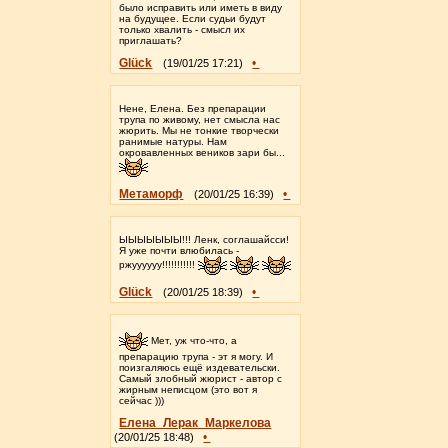
было исправить или иметь в виду
на будущее. Если судьи будут
только хвалить - смысл их
приглашать?
Glück
•
(19/01/25 17:21)
Нене, Елена. Без препарации
трупа по живому, нет смысла нас
жюрить. Мы не тонкие творчески
ранимые натуры. Нам
окровавленных веников зари бы...
Метаморф
•
(20/01/25 16:39)
ЫЫЫЫЫЫЫ!!! Ленк, соглашайсси!
Я уже почти влюбилась -
ржуууууу!!!!!!!!!!!
Glück
•
(20/01/25 18:39)
Мет, уж что-что, а
препарацию трупа - эт я могу. И
поизгаляюсь ещё издевательски.
Самый злобный жюрист - автор с
жирным неписцом (это вот я
сейчас )))
Елена_Лерак_Маркелова
•
(20/01/25 18:48)