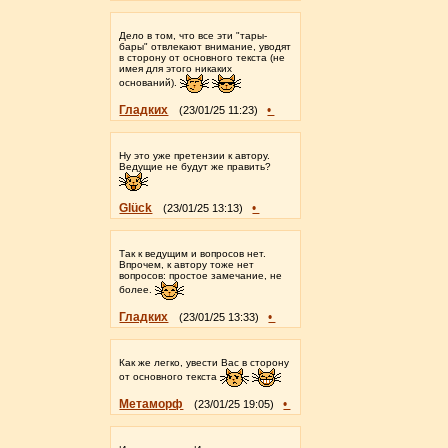
Дело в том, что все эти "тары-
бары" отвлекают внимание, уводят
в сторону от основного текста (не
имея для этого никаких
оснований).
Гладких
•
(23/01/25 11:23)
Ну это уже претензии к автору.
Ведущие не будут же править?
Glück
•
(23/01/25 13:13)
Так к ведущим и вопросов нет.
Впрочем, к автору тоже нет
вопросов: простое замечание, не
более.
Гладких
•
(23/01/25 13:33)
Как же легко, увести Вас в сторону
от основного текста
Метаморф
•
(23/01/25 19:05)