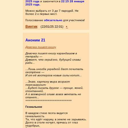
2025 года
и закончится в
22:15 28 января
2025 года.
Можно выбрать от 3 до 7 пародий. Не
более 2-х первых мест.
Голосование
обязательно
для участников!
Винтик
•
(22/01/25 22:01)
Аноним 21
Девочка пишет книгу
Девочка пишет книгу карандашом в
тетради —
Думает, что серьёзно, будущей славы
ради...
...Лишь иногда украдкой даст почитать
сестрёнке —
И от её восторгов новые силы копит...
...Знаю, картину мира возраст
перезагрузит:
...Будет писать другое — проще, ясней,
спонтанней,
А о всемирной славе вовсе мечтать не
станет...
===========================
Гениальное
В каждом стихе поэта видится
гениальность
Та, что идёт наружу, в землю не зарываясь.
Долго в столе ночует, прячась от глаз
недобрых,