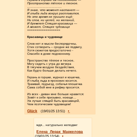
Пространство тёплое и тесное.
…………………………….
Я знаю, что момент настанет —
И глыба льда вокруг расплавится,
Но это время не пришло ещё:
Ни слов, ни целей, ни желаний,
И дремлет Спящая красавица —
А может, Спящее чудовище
==================
Красавица и чудовище
Слов нет и мысли беспорядочны,
Стих сотворить – сродни же подвигу,
Хотя сюжетов предостаточно -
Спасибо в доме подоконнику.
Пространство тёплое и тесное,
Могу сидеть с утра до вечера
В тягучем воздухе бездействия,
Как будто больше делать нечего.
Герань в горшке, журнал и кошечка,
И глыба льда в прохожих косится,
Трамвай, подъезд, собачья плошечка
Сама собой мне в рифму просится.
Из всех - диван мне больше нравится:
Зовёт к себе призывно, ноюще…
Уж лучше спящей быть красавицей,
Чем поэтическим чудовищем!
Glück
•
(19/01/25 13:51)
мдя... натурально жеподвиг
Елена_Лерак_Маркелова
•
(19/01/25 13:54)