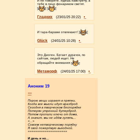
И не говорите. Идешь навстречу, а
тебе в лицо фонариком светят.
Гладких
•
(23/01/25 20:22)
И тара-барами отвлекают!
Glück
•
(24/01/25 10:28)
Это Диоген. Бегает дурачок, по
сайтам, людей ищет. Не
обращайте внимания
Метаморф
•
(24/01/25 17:00)
Аноним 19
***
Порою вещи играют в прятки,
Когда все мысли идут вразброд.
Сегодня в творческом беспорядке
Потерян утренний бутерброд,
Потом пропали ключи от дома,
А значит, мы не идём гулять...
<...>
Совсем нетворческому порядку
Я свой пожертвую выходной.
=====================
И день и но...