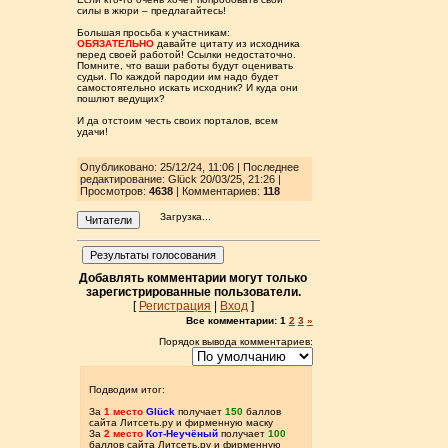
силы в жюри – предлагайтесь!
Большая просьба к участникам:
ОБЯЗАТЕЛЬНО
давайте цитату из исходника
перед своей работой! Ссылки недостаточно.
Помните, что ваши работы будут оценивать
судьи. По каждой пародии им надо будет
самостоятельно искать исходник? И куда они
пошлют ведущих?
И да отстоим честь своих порталов, всем
удачи!
Опубликовано: 25/12/24, 11:06 | Последнее
редактирование: Glück 20/03/25, 21:26 |
Просмотров
:
4638
| Комментариев:
118
Загрузка...
Читатели
Результаты голосования
Добавлять комментарии могут только
зарегистрированные пользователи.
[
Регистрация
|
Вход
]
Все комментарии:
1
2
3
»
Порядок вывода комментариев:
Подводим итог:
За
1 место
Glück
получает
150
баллов
сайта Литсеть.ру и фирменную маску
За
2 место
Кот-Неучёный
получает
100
баллов сайта Литсеть.ру и фирменную