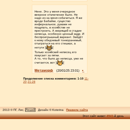
Нене. Это у меня очередное
веерное отключение было. Не
надо из-за меня собачиться. Я же
вроде Бабайки, существо
инфернальное, руками не
пощупать, в хозяйстве не
пристроить. А жюрящий в стадии
неписца, особенно ценный кадр. И
беспроигрышный вариант. Зайдёт
к нему обидчивый тонкоранимый,
отыграться на его стишках, а
нетути
Только хозяйский неписец его
покусает за пятки.
А то, что было до неписца, уже не
считается, вот
Метаморф
•
(20/01/25 23:01)
Продолжение списка комментариев:
1-10
11-
20
21-28
2013 © ПГ, Лис,
Леший
Дизайн © Koterina
Правила сайта
Этот сайт живет
4941
-й день