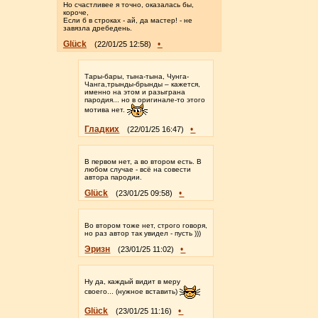
Но счастливее я точно, оказалась бы,
короче,
Если б в строках - ай, да мастер! - не
завязла дребедень.
Glück
•
(22/01/25 12:58)
Тары-бары, тына-тына, Чунга-
Чанга,трынды-брынды – кажется,
именно на этом и разыграна
пародия... но в оригинале-то этого
мотива нет.
Гладких
•
(22/01/25 16:47)
В первом нет, а во втором есть. В
любом случае - всё на совести
автора пародии.
Glück
•
(23/01/25 09:58)
Во втором тоже нет, строго говоря,
но раз автор так увидел - пусть )))
Эризн
•
(23/01/25 11:02)
Ну да, каждый видит в меру
своего... (нужное вставить)
Glück
•
(23/01/25 11:16)