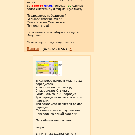
маску
За
3 место
Glück
получает
50
баллов
сайта Литсеть.ру и фирменную маску
Поздравляем победителей.
Большое спасибо Жюри.
Спасибо всем Участникам.
Приходите ещё.
Если заметили ошибку – сообщите.
Исправлю.
Меня по-прежнему зовут Винтик.
Винтик
•
(07/02/25 15:37)
В Конкурсе приняли участие 12
пародистов.
7 пародистов Литсеть.ру
5 пародистов Стихи.ру
Было написано 21 пародия.
Три пародиста написали по три
пародии.
Три пародиста написали по две
пародии.
Остальные шесть пародистов
написали по одной пародии.
По таблице голосования:
жюри:
1. Питон 22 (Сатрапов.нет) =