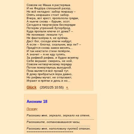
Совсем не Маша я растеряша
И не Федо́ра сплошной разор,
Но всё неладно: забор покрашу –
Опять некрашен стоит забор.
Вчера, вот крест, прополола грядки,
А нынче снова – бурьян, осот.
Сегодня в творческом беспорядке
Потерян утренний бутерброд.
Куда пропали ключи от дома? –
Не понимаю: лежали тут.
Не фантазёрка я, не кулёма.
Даст бог, соседи ключи найдут,
А если – блогер, охальник, вор ли? –
Придётся снова замок менять...
И так некстати стихи попёрли,
А значит – я не иду гулять.
За рифмой рифма, и будни всмятку.
Себе внушаю: смирись, не ной,
Совсем нетворческому порядку
Потом пожертвуешь выходной.
Пока валяется всё пускай тут.
В дому прибраться пора давно,
Но рифмы мучат, не отпускают,
Играют в прятки и день и но...
Glück
•
(20/01/25 10:55)
Аноним 18
Почему
Расскажи мне, зеркало, зеркало на стене,
…………………………………………………………..
Расскажите, остановившиеся часы,
……………………………………………………….
Расскажи мне, наполовину пустой стакан,
==========================