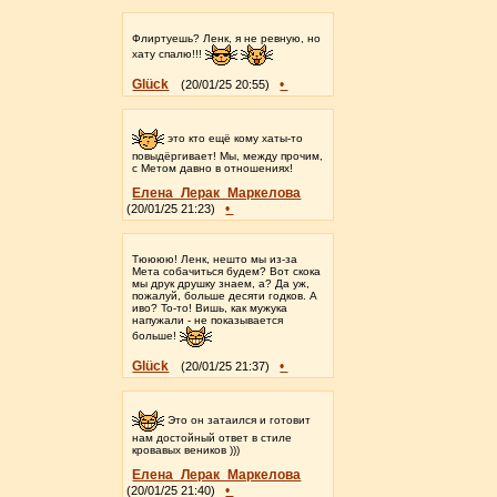
Флиртуешь? Ленк, я не ревную, но
хату спалю!!!
Glück
•
(20/01/25 20:55)
это кто ещё кому хаты-то
повыдёргивает! Мы, между прочим,
с Метом давно в отношениях!
Елена_Лерак_Маркелова
•
(20/01/25 21:23)
Тюююю! Ленк, нешто мы из-за
Мета собачиться будем? Вот скока
мы друк друшку знаем, а? Да уж,
пожалуй, больше десяти годков. А
иво? То-то! Вишь, как мужука
напужали - не показывается
больше!
Glück
•
(20/01/25 21:37)
Это он затаился и готовит
нам достойный ответ в стиле
кровавых веников )))
Елена_Лерак_Маркелова
•
(20/01/25 21:40)