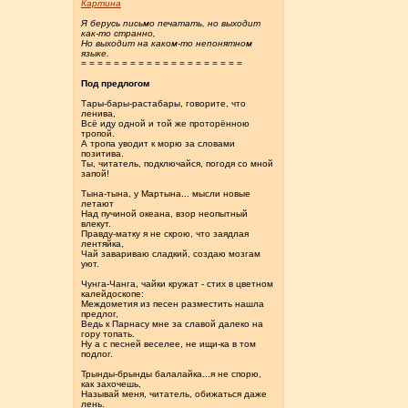
Картина
Я берусь письмо печатать, но выходит
как-то странно,
Но выходит на каком-то непонятном
языке.
= = = = = = = = = = = = = = = = = = = =
Под предлогом
Тары-бары-растабары, говорите, что
ленива,
Всё иду одной и той же проторённою
тропой.
А тропа уводит к морю за словами
позитива.
Ты, читатель, подключайся, погодя со мной
запой!
Тына-тына, у Мартына... мысли новые
летают
Над пучиной океана, взор неопытный
влекут.
Правду-матку я не скрою, что заядлая
лентяйка,
Чай завариваю сладкий, создаю мозгам
уют.
Чунга-Чанга, чайки кружат - стих в цветном
калейдоскопе:
Междометия из песен разместить нашла
предлог,
Ведь к Парнасу мне за славой далеко на
гору топать.
Ну а с песней веселее, не ищи-ка в том
подлог.
Трынды-брынды балалайка...я не спорю,
как захочешь,
Называй меня, читатель, обижаться даже
лень.