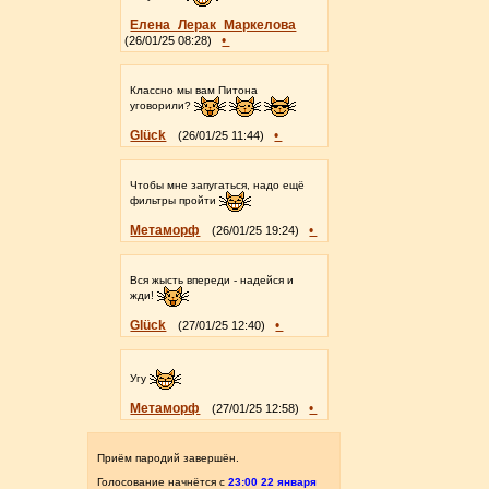
Елена_Лерак_Маркелова
•
(26/01/25 08:28)
Классно мы вам Питона
уговорили?
Glück
•
(26/01/25 11:44)
Чтобы мне запугаться, надо ещё
фильтры пройти
Метаморф
•
(26/01/25 19:24)
Вся жысть впереди - надейся и
жди!
Glück
•
(27/01/25 12:40)
Угу
Метаморф
•
(27/01/25 12:58)
Приём пародий завершён.
Голосование начнётся с
23:00 22 января