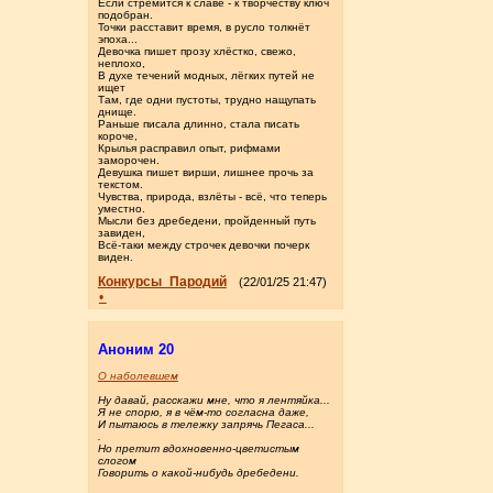
Если стремится к славе - к творчеству ключ
подобран.
Точки расставит время, в русло толкнёт
эпоха...
Девочка пишет прозу хлёстко, свежо,
неплохо,
В духе течений модных, лёгких путей не
ищет
Там, где одни пустоты, трудно нащупать
днище.
Раньше писала длинно, стала писать
короче,
Крылья расправил опыт, рифмами
заморочен.
Девушка пишет вирши, лишнее прочь за
текстом.
Чувства, природа, взлёты - всё, что теперь
уместно.
Мысли без дребедени, пройденный путь
завиден,
Всё-таки между строчек девочки почерк
виден.
Конкурсы_Пародий
(22/01/25 21:47)
•
Аноним 20
О наболевшем
Ну давай, расскажи мне, что я лентяйка...
Я не спорю, я в чём-то согласна даже,
И пытаюсь в тележку запрячь Пегаса...
.
Но претит вдохновенно-цветистым
слогом
Говорить о какой-нибудь дребедени.