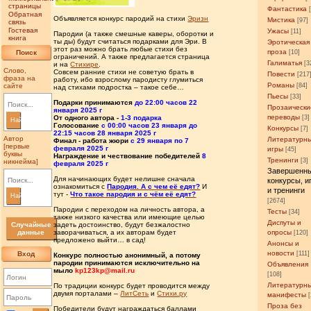
страницы
Фантастика
Обратная
Объявляется конкурс пародий на стихи
Эризн
Мистика
[97]
связь
Гостевая
Ужасы
[11]
Пародии (а также смешные каверы, оборотки и
книга
ты ды) будут считаться подарками для Эри. В
Эротическая
этот раз можно брать любые стихи без
проза
Поиск
[10]
ограничений. А также предлагается страница
Галиматья
[3
и на
Стихире
.
Слово,
Совсем ранние стихи не советую брать в
Повести
[217
фраза на
работу, ибо взрослому пародисту глумиться
Романы
сайте
[84]
над стихами подростка – такое себе…
Пьесы
[33]
Подарки принимаются
до 22:00 часов 22
Прозаически
января 2025 г
переводы
[3]
От одного автора -
1-3 подарка
Найти
Голосование
с 00:00 часов 23 января до
Конкурсы
[7]
22:15 часов 28 января 2025 г
Автор
Литературн
Финал - работа жюри
с 29 января по 7
[первые
февраля 2025 г
игры
[45]
буквы
Награждение и чествование победителей
8
Тренинги
[3]
никнейма]
февраля 2025 г
Завершенн
Для начинающих будет нелишне сначала
конкурсы, и
ознакомиться с
Пародия. А с чем её едят?
И
и тренинги
тут -
Что такое пародия и с чём её едят?
Найти
[2674]
Пародии с переходом на личность автора, а
Тесты
[34]
также низкого качества или имеющие целью
Диспуты и
Случайные
задеть достоинство, будут безжалостно
данные
опросы
заворачиваться, а их авторам будет
[120]
предложено выйти… в сад!
Анонсы и
новости
Вход
[111]
Конкурс полностью анонимный, а потому
пародии принимаются исключительно на
Объявления
мыло
kp123kp@mail.ru
[108]
Литературн
По традиции конкурс будет проводится между
двумя порталами –
ЛитСеть
и
Стихи.ру
манифесты
Проза без
Победители будут награждаться баллами