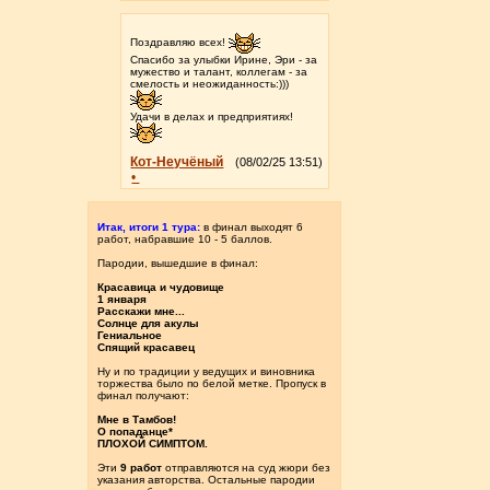
Поздравляю всех!
Спасибо за улыбки Ирине, Эри - за
мужество и талант, коллегам - за
смелость и неожиданность:)))
Удачи в делах и предприятиях!
Кот-Неучёный
(08/02/25 13:51)
•
Итак, итоги 1 тура:
в финал выходят 6
работ, набравшие 10 - 5 баллов.
Пародии, вышедшие в финал:
Красавица и чудовище
1 января
Расскажи мне...
Солнце для акулы
Гениальное
Спящий красавец
Ну и по традиции у ведущих и виновника
торжества было по белой метке. Пропуск в
финал получают:
Мне в Тамбов!
О попаданце*
ПЛОХОЙ СИМПТОМ.
Эти
9 работ
отправляются на суд жюри без
указания авторства. Остальные пародии