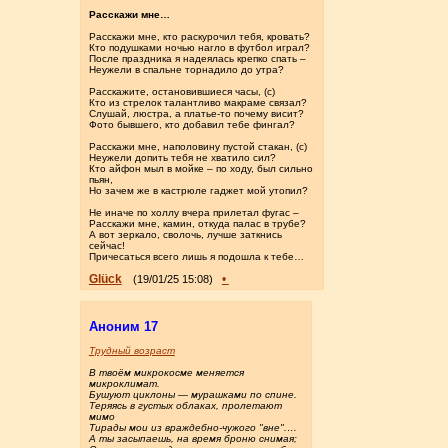
Расскажи мне…
Расскажи мне, кто раскурочил тебя, кровать?
Кто подушками ночью нагло в футбол играл?
После праздника я надеялась крепко спать –
Неужели в спальне торнадило до утра?
Расскажите, остановившиеся часы, (с)
Кто из стрелок талантливо макраме связал?
Слушай, люстра, а платье-то почему висит?
Фото бывшего, кто добавил тебе фингал?
Расскажи мне, наполовину пустой стакан, (с)
Неужели допить тебя не хватило сил?
Кто айфон мыл в мойке – по ходу, был сильно
пьян,
Но зачем же в кастрюле гаджет мой утопил?
Не иначе по холлу вчера прилетал фугас –
Расскажи мне, камин, откуда палас в трубе?
А вот зеркало, сволочь, лучше заткнись
сейчас!
Причесаться всего лишь я подошла к тебе…
Glück
•
(19/01/25 15:08)
Аноним 17
Трудный возраст
В твоём микрокосме меняется
микроклимат.
Бушуют циклоны — мурашками по спине.
Теряясь в густых облаках, пролетают
мимо
Тирады мои из враждебно-чужого "вне".…
А ты засыпаешь, на время броню снимая;