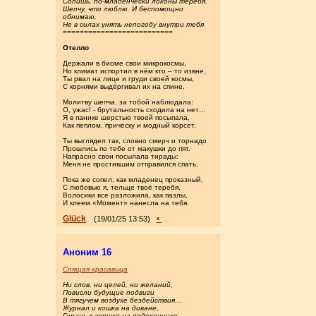
Сопишь, по-младенчески локоны теребя.
Шепчу, что люблю. И беспомощно
обнимаю,
Не в силах унять непогоду внутри тебя
==========================
Отелло
Держали в биоме свои микрокосмы,
Но климат испортил в нём кто – то извне,
Ты рвал на лице и груди своей космы,
С корнями выдёргивал их на спине.
Молитву шепча, за тобой наблюдала:
О, ужас! - брутальность сходила на нет…
Я в панике шерстью твоей посыпала,
Как пеплом, причёску и модный корсет.
Ты выглядел так, словно смерч и торнадо
Прошлись по тебе от макушки до пят.
Напрасно свои посылала тирады:
Меня не простившим отправился спать.
Пока же сопел, как младенец проказный,
С любовью я, тельце твоё теребя,
Волосики все разложила, как пазлы,
И клеем «Момент» нанесла на тебя.
Glück
•
(19/01/25 13:53)
Аноним 16
Спящая красавица
Ни слов, ни целей, ни желаний,
Повисли будущие подвиги
В тягучем воздухе бездействия…
Журнал и кошка на диване,
Герань в горшке на подоконнике —