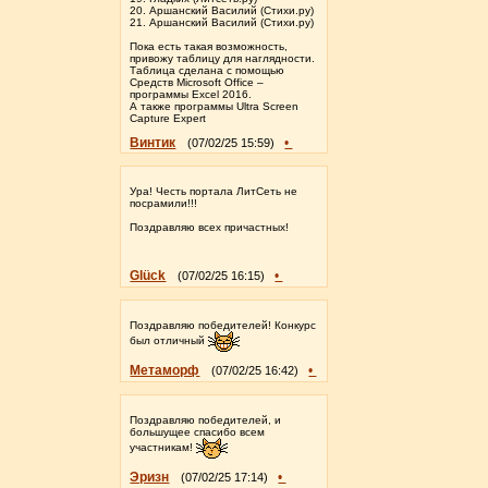
20. Аршанский Василий (Стихи.ру)
21. Аршанский Василий (Стихи.ру)
Пока есть такая возможность,
привожу таблицу для наглядности.
Таблица сделана с помощью
Средств Microsoft Office –
программы Excel 2016.
А также программы Ultra Screen
Capture Expert
Винтик
•
(07/02/25 15:59)
Ура! Честь портала ЛитСеть не
посрамили!!!
Поздравляю всех причастных!
Glück
•
(07/02/25 16:15)
Поздравляю победителей! Конкурс
был отличный
Метаморф
•
(07/02/25 16:42)
Поздравляю победителей, и
большущее спасибо всем
участникам!
Эризн
•
(07/02/25 17:14)