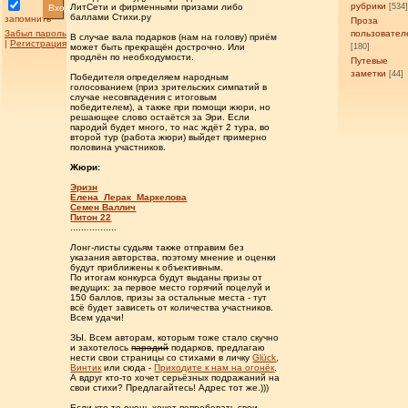
рубрики
[534
ЛитСети и фирменными призами либо
Вход
баллами Стихи.ру
запомнить
Проза
Забыл пароль
пользовател
В случае вала подарков (нам на голову) приём
|
Регистрация
[180]
может быть прекращён дострочно. Или
продлён по необходумости.
Путевые
заметки
[44]
Победителя определяем народным
голосованием (приз зрительских симпатий в
случае несовпадения с итоговым
победителем), а также при помощи жюри, но
решающее слово остаётся за Эри. Если
пародий будет много, то нас ждёт 2 тура, во
второй тур (работа жюри) выйдет примерно
половина участников.
Жюри:
Эризн
Елена_Лерак_Маркелова
Семен Валлич
Питон 22
.................
Лонг-листы судьям также отправим без
указания авторства, поэтому мнение и оценки
будут приближены к объективным.
По итогам конкурса будут выданы призы от
ведущих: за первое место горячий поцелуй и
150 баллов, призы за остальные места - тут
всё будет зависеть от количества участников.
Всем удачи!
ЗЫ. Всем авторам, которым тоже стало скучно
и захотелось
пародий
подарков, предлагаю
нести свои страницы со стихами в личку
Glück
,
Винтик
или сюда -
Приходите к нам на огонёк
.
А вдруг кто-то хочет серьёзных подражаний на
свои стихи? Предлагайтесь! Адрес тот же.)))
Если кто-то очень хочет попробовать свои