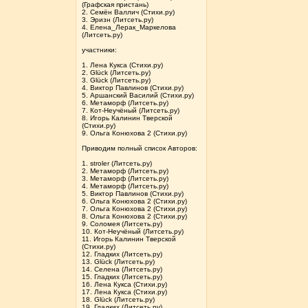
(Графская пристань)
2. Семён Валлич (Стихи.ру)
3. Эризн (Литсеть.ру)
4. Елена_Лерак_Маркелова
(Литсеть.ру)
участники:
1. Лена Кукса (Стихи.ру)
2. Glück (Литсеть.ру)
3. Glück (Литсеть.ру)
4. Виктор Павлинов (Стихи.ру)
5. Аршанский Василий (Стихи.ру)
6. Метаморф (Литсеть.ру)
7. Кот-Неучёный (Литсеть.ру)
8. Игорь Калинин Тверской
(Стихи.ру)
9. Ольга Конюхова 2 (Стихи.ру)
Приводим полный список Авторов:
1. stroler (Литсеть.ру)
2. Метаморф (Литсеть.ру)
3. Метаморф (Литсеть.ру)
4. Метаморф (Литсеть.ру)
5. Виктор Павлинов (Стихи.ру)
6. Ольга Конюхова 2 (Стихи.ру)
7. Ольга Конюхова 2 (Стихи.ру)
8. Ольга Конюхова 2 (Стихи.ру)
9. Соломея (Литсеть.ру)
10. Кот-Неучёный (Литсеть.ру)
11. Игорь Калинин Тверской
(Стихи.ру)
12. Гладких (Литсеть.ру)
13. Glück (Литсеть.ру)
14. Селена (Литсеть.ру)
15. Гладких (Литсеть.ру)
16. Лена Кукса (Стихи.ру)
17. Лена Кукса (Стихи.ру)
18. Glück (Литсеть.ру)
19. Гладких (Литсеть.ру)