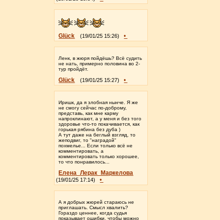
Glück
•
(19/01/25 15:26)
Ленк, в жюря пойдёшь? Всё судить
не нать, примерно половина во 2-
тур пройдёт.
Glück
•
(19/01/25 15:27)
Иришк, да я злобная нынче. Я же
не смогу сейчас по-доброму,
представь, как мне карму
напроклинают, а у меня и без того
здоровье что-то покачивается, как
горькая рябина без дуба )
А тут даже на беглый взгляд, то
жеподвиг, то "наградой"
похмелье... Если только всё не
комментировать, а
комментировать только хорошее,
то что понравилось...
Елена_Лерак_Маркелова
•
(19/01/25 17:14)
А я добрых жюрей стараюсь не
приглашать. Смысл хвалить?
Гораздо ценнее, когда судья
показывает ошибки, чтобы можно