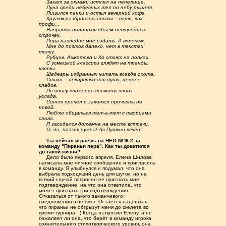
.....
Закат за окнами истлел на пепелище,
.....
Луна среди небесных тел по небу рыщет.
.....
Лишился пенки и остыл вечерний кофе.
.....
Кругом разбросаны листы – сорю, как
профи...
.....
Напрасно полнится объём нестройных
строчек.
.....
Пора наследие моё издать. А впрочем,
.....
Мне до поэтов далеко, нет в текстах
толку.
.....
Рубцов, Ахматова и Ко стоят на полках.
.....
С усмешкой классики глядят на тренды,
квоты.
.....
Шедевры избранных читать всегда охота.
.....
Стихи – лекарство для души, ценнее
кладов.
.....
По слогу слаженно сложить слова –
услада.
.....
Сонет прочёл и захотел прочесть по
новой.
.....
Люблю общаться тет-а-тет с творцами
слова.
.....
Я засиделся дотемна на месте встречи.
.....
О, да, поэзия нужна! Ас Пушкин вечен!
.....
Ты сейчас играешь на НЕО МПК-2 за
команду "Пираньи пера". Как ты докатился
до такой жизни?
.....
Дело было первого апреля. Елена Шилова
написала мне личное сообщение и пригласила
в команду. Я улыбнулся и подумал, что она
выбрала подходящий день для шуток, но на
всякий случай попросил её прислать мне
подтверждение, на что она ответила, что
может прислать три подтверждения.
Отказаться от такого заманчивого
предложения я не смог. Остаётся надеяться,
что пираньи не обгрызут меня до скелета во
время турнира. :) Когда я спросил Елену, а не
пожалеет ли она, что берёт в команду игрока
сомнительного стихотворческого уровня, она