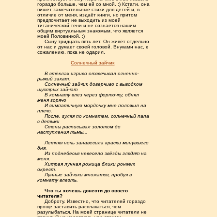
гораздо больше, чем ей со мной. :) Кстати, она
пишет замечательные стихи для детей и, в
отличие от меня, издаёт книги, но притом
предпочитает не выходить из моей
титанической тени и не сознаётся нашим
общим виртуальным знакомым, что является
моей Половинкой. :)
.....
Сыну тридцать пять лет. Он живёт отдельно
от нас и думает своей головой. Внуками нас, к
сожалению, пока не одарил.
.......................
Солнечный зайчик
.....
В стёклах игриво отсвечивал огненно-
рыжий закат.
.....
Солнечный зайчик доверчиво с выводком
шустрых зайчат
.....
В комнату влез через форточку, обнял
меня горячо
.....
И симпатичную мордочку мне положил на
плечо.
.....
После, гуляя по комнатам, солнечный папа
с детьми
.....
Стены расписывал золотом до
наступления тьмы...
.....
Летняя ночь занавесила краски минувшего
дня.
.....
Из поднебесья невесело звёзды глядят на
меня.
.....
Хитрая лунная рожица блики роняет
окрест.
.....
Лунные зайчики множатся, пробуя в
комнату влезть.
.....
Что ты хочешь донести до своего
читателя?
.....
Доброту. Известно, что читателей гораздо
проще заставить расплакаться, чем
разулыбаться. На моей странице читатели не