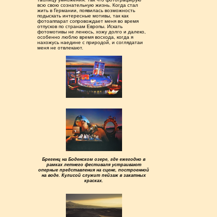
всю свою сознательную жизнь. Когда стал
жить в Германии, появилась возможность
подыскать интересные мотивы, так как
фотоаппарат сопровождает меня во время
отпусков по странам Европы. Искать
фотомотивы не ленюсь, хожу долго и далеко,
особенно люблю время восхода, когда я
нахожусь наедине с природой, и соглядатаи
меня не отвлекают.
Брегенц на Боденском озере, где ежегодно в
рамках летнего фестиваля устраивают
оперные представления на сцене, построенной
на воде. Кулисой служит пейзаж в закатных
красках.