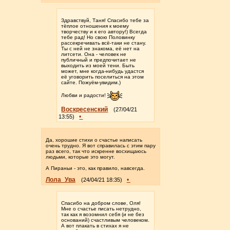
Здравствуй, Таня! Спасибо тебе за
тёплое отношения к моему
творчеству и к его автору!) Всегда
тебе рад! Но свою Половинку
рассекречивать всё-таки не стану.
Ты с ней не знакома, её нет на
литсети. Она - человек не
публичный и предпочитает не
выходить из моей тени. Быть
может, мне когда-нибудь удастся
её уговорить поселиться на этом
сайте. Пожуём-увидим.)
Любви и радости!
Воскресенский
(27/04/21
•
13:55)
Да, хорошие стихи о счастье написать
очень трудно. Я вот справилась с этим пару
раз всего, так что искренне восхищаюсь
людьми, которые это могут.
А Пираньи - это, как правило, навсегда.
Лола_Ува
•
(24/04/21 18:35)
Спасибо на добром слове, Оля!
Мне о счастье писать нетрудно,
так как я возомнил себя (и не без
оснований) счастливым человеком.
А вот плакать в стихах я не