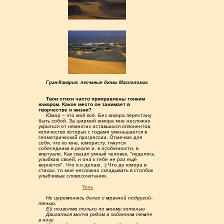
Гран-Канария, песчаные дюны Маспаломас
.....
Твои стихи часто приправлены тонким
юмором. Какое место он занимает в
творчестве и жизни?
.....
Юмор – это моё всё. Без юмора перестану
быть собой. За ширмой юмора мне несложно
укрыться от немногих оставшихся оппонентов,
количество которых с годами уменьшается в
геометрической прогрессии. Отмечаю для
себя, что ко мне, юмористу, тянутся
собеседники в реале и, в особенности, в
виртуале. Как сказал умный человек, "поделись
улыбкою своей, и она к тебе не раз ещё
вернётся". Что я и делаю. :) Что до юмора в
стихах, то мне несложно складывать в столбик
улыбчивые словосочетания.
.............................
Тень
.....
Не церемонюсь долго с мрачной подругой-
тенью.
.....
Ей позволяю только по моему хотенью
.....
Двигаться молча рядом в заданном темпе
в ногу