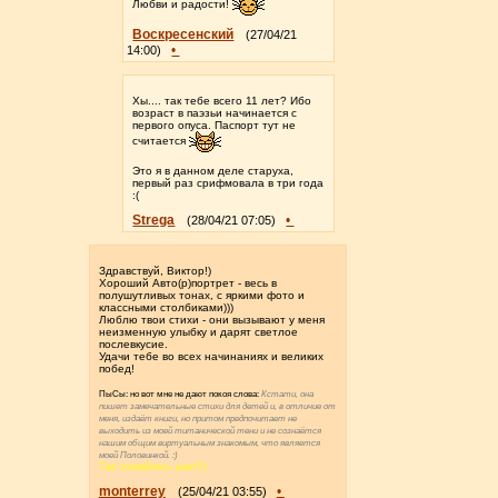
Любви и радости!
Воскресенский
(27/04/21
•
14:00)
Хы.... так тебе всего 11 лет? Ибо
возраст в паэзьи начинается с
первого опуса. Паспорт тут не
считается
Это я в данном деле старуха,
первый раз срифмовала в три года
:(
Strega
•
(28/04/21 07:05)
Здравствуй, Виктор!)
Хороший Авто(р)портрет - весь в
полушутливых тонах, с яркими фото и
классными столбиками)))
Люблю твои стихи - они вызывают у меня
неизменную улыбку и дарят светлое
послевкусие.
Удачи тебе во всех начинаниях и великих
побед!
ПыСы: но вот мне не дают покоя слова:
Кстати, она
пишет замечательные стихи для детей и, в отличие от
меня, издаёт книги, но притом предпочитает не
выходить из моей титанической тени и не сознаётся
нашим общим виртуальным знакомым, что является
моей Половинкой. :)
Так сознайтесь уже!!!)
monterrey
•
(25/04/21 03:55)