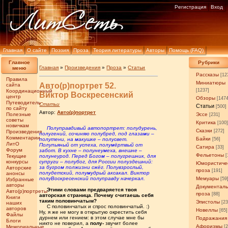
Регистрация
Вход
Главная
О сайте
Поэзия
Проза
Теория литературы
Авторы
Помощь (FAQ)
Главное
Рубрики
Главная
»
Произведения
»
Проза
»
Статьи
меню
Рассказы
[12
Правила
Миниатюры
Авто(р)портрет 52.
сайта
[1237]
Координационный
Виктор Воскресенский
центр
Обзоры
[147
Путеводитель
Статьи
Статьи
[500]
по сайту
Автор:
Авто(р)портрет
Полезные
Эссе
[231]
советы
Критика
[100
новичкам
.....
Полуправдивый автопортрет: полудурень,
Сказки
[272]
Произведения
полугений, сочиняю полубред, под глазами –
Комментарии
Байки
полутени, на макушке – полусвет.
[56]
ЛитО
Полупьяный от успеха, полумёртвый от
Сатира
[33]
Форум
забот. В кухне – полунеумеха, внешне –
Фельетоны
[
Текущие
полунеурод. Перед Богом – полугрешник, для
конкурсы
супруги – полубог, для России полуздешний:
Юмористиче
за бугром полжизни сжёг. Полувзрослый,
Авторские
проза
[191]
полудетский, полумудрый аксакал. Виктор
анонсы
полуВоскресенский полуправду начеркал.
Мемуары
[59
Избранные
авторы
Документал
.....
Этими словами предваряется твоя
Авто(р)портреты
проза
[88]
авторская страница. Почему считаешь себя
Книги
таким половинчатым?
Эпистолы
[23
наших
.....
С половинчатых и спрос половинчатый. :)
авторов
Новеллы
[65]
Ну, я же не могу в открытую окрестить себя
Файлы
дурнем или гением: в этом случае мне бы
Подражания
Блоги
никто не поверил, а
полу-
звучит более
Афоризмы
Мемориальные
[