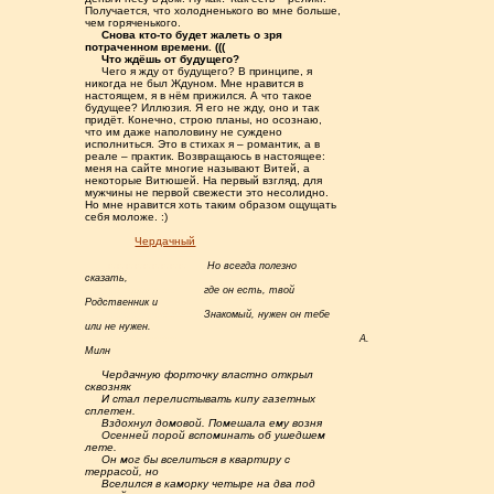
Получается, что холодненького во мне больше,
чем горяченького.
.....
Снова кто-то будет жалеть о зря
потраченном времени. (((
.....
Что ждёшь от будущего?
.....
Чего я жду от будущего? В принципе, я
никогда не был Ждуном. Мне нравится в
настоящем, я в нём прижился. А что такое
будущее? Иллюзия. Я его не жду, оно и так
придёт. Конечно, строю планы, но осознаю,
что им даже наполовину не суждено
исполниться. Это в стихах я – романтик, а в
реале – практик. Возвращаюсь в настоящее:
меня на сайте многие называют Витей, а
некоторые Витюшей. На первый взгляд, для
мужчины не первой свежести это несолидно.
Но мне нравится хоть таким образом ощущать
себя моложе. :)
...............
Чердачный
.......ююююююююю......
Но всегда полезно
сказать,
.......ююююююююю........
где он есть, твой
Родственник и
.......ююююююююю........
Знакомый, нужен он тебе
или не нужен.
.......ююююююююю.......................................................
А.
Милн
.....
Чердачную форточку властно открыл
сквозняк
.....
И стал перелистывать кипу газетных
сплетен.
.....
Вздохнул домовой. Помешала ему возня
.....
Осенней порой вспоминать об ушедшем
лете.
.....
Он мог бы вселиться в квартиру с
террасой, но
.....
Вселился в каморку четыре на два под