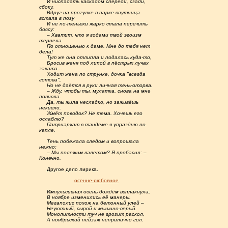
.....
И ниспадать каскадом спереди, сзади,
сбоку.
.....
Вдруг на прогулке в парке спутница
встала в позу
.....
И не по-теньски жарко стала перечить
боссу:
.....
– Хватит, что я годами твой эгоизм
терпела
.....
По отношенью к даме. Мне до тебя нет
дела!
.....
Тут же она отлипла и подалась куда-то,
.....
Бросив меня под липой в пёстрых лучах
заката...
.....
Ходит жена по струнке, дочка "всегда
готова",
.....
Но не даётся в руки личная тень-оторва.
.....
– Жду, чтобы ты, мулатка, снова на мне
повисла.
.....
Да, ты жила несладко, но заживёшь
некисло.
.....
Жмёт поводок? Не тема. Хочешь его
ослаблю?
.....
Патриархат в тандеме я упраздню по
капле.
.....
Тень побежала следом и вопрошала
нежно:
.....
– Мы полежим валетом? Я пробасил: –
Конечно.
.....
Другое дело лирика.
.......................
осенне-любовное
.....
Импульсивная осень дождём всплакнула,
.....
В ноябре изменились её манеры.
.....
Мегаполис похож на бетонный улей –
.....
Неуютный, сырой и мышино-серый.
.....
Монолитности туч не грозит раскол,
.....
А ноябрьский пейзаж неприлично гол.