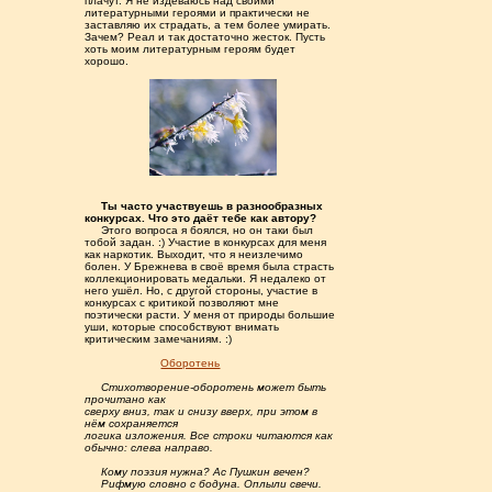
плачут. Я не издеваюсь над своими
литературными героями и практически не
заставляю их страдать, а тем более умирать.
Зачем? Реал и так достаточно жесток. Пусть
хоть моим литературным героям будет
хорошо.
.....
Ты часто участвуешь в разнообразных
конкурсах. Что это даёт тебе как автору?
.....
Этого вопроса я боялся, но он таки был
тобой задан. :) Участие в конкурсах для меня
как наркотик. Выходит, что я неизлечимо
болен. У Брежнева в своё время была страсть
коллекционировать медальки. Я недалеко от
него ушёл. Но, с другой стороны, участие в
конкурсах с критикой позволяют мне
поэтически расти. У меня от природы большие
уши, которые способствуют внимать
критическим замечаниям. :)
.......................
Оборотень
.....
Стихотворение-оборотень может быть
прочитано как
сверху вниз, так и снизу вверх, при этом в
нём сохраняется
логика изложения. Все строки читаются как
обычно: слева направо.
.....
Кому поэзия нужна? Ас Пушкин вечен?
.....
Рифмую словно с бодуна. Оплыли свечи.