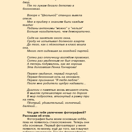
двор,
.....
Где по лужам бегало детство в
босоножках.
.....
Вскоре к "Школьной" станции вывела
стезя.
.....
Мне в придачу к знаниям были каждым
teacher
.....
Поданы антонимы "можно" и "нельзя"
.....
Больше назидательно, чем демократично.
.....
Сидя на занятиях около окна,
.....
Сроду не испытывал должного азарта
.....
До того, как с лёгкостью в класс вошла
она,
.....
Много лет сидевшая за соседней партой.
.....
Сотни раз отличницу взглядом провожал,
.....
Сотни раз увиденным не был очарован,
.....
А теперь подумалось, как же хороша
.....
Эта долговязая Ленка Гончарова!
.....
Первое свидание, первый поцелуй,
.....
Первая бессонная ночь на сеновале,
.....
Первое признание "Я тебя люблю".
.....
После мне родители щедро надавали...
.....
Диалоги с памятью вновь мешают спать.
.....
В мыслях путешествую ночью по дороге
.....
В мир подростка, втиснутый в рамку три
на пять,
.....
Пёстрый, удивительный, солнечный,
далёкий...
.....
Что для тебя увлечение фотографией?
Расскажи об этом.
.....
Фотография была моим основным хобби,
пока не появилось стихосложение. Теперь они
оба основные. Первый фотоаппарат у меня
появился, по-моему, ещё до того, как я выучил
таблицу умножения. Так что фотографирую