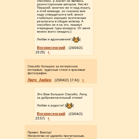
способен, а значит не являюсь
разносторонним автором. Насчёт
Пираний: конечно же я горд играть
в этой команде, но сначала мне
надо утвердиться в ней, внося
стабильно хорошие поэтические
результаты в общую копилку. А
способен ли я на это, покажут
очередные туры конкурса. От меня
можно всего ожидать:)
Любви и вдохновения!
Воскресенский
(24/04/21
•
19:25)
Спасибо большое за интересное
интервью, чудесные стихи и красивые
фотографии.
Лилу_Амбер
•
(23/04/21 17:41)
Это Вам большое Спасибо, Лилу,
за доброжелательный отклик!
Любви и радости!
Воскресенский
(23/04/21
•
23:57)
Привет, Виктор!
Нисколечки не удивлён прочитанным,