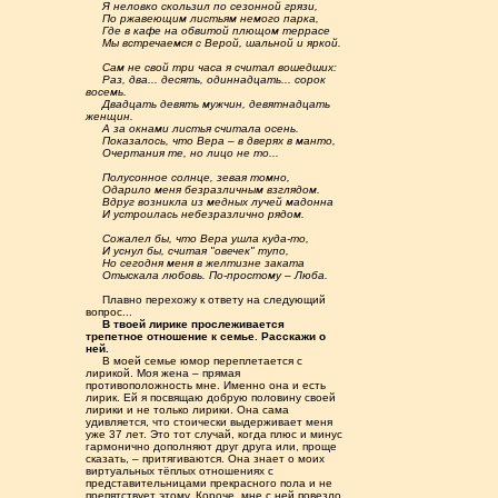
.....
Я неловко скользил по сезонной грязи,
.....
По ржавеющим листьям немого парка,
.....
Где в кафе на обвитой плющом террасе
.....
Мы встречаемся с Верой, шальной и яркой.
.....
Сам не свой три часа я считал вошедших:
.....
Раз, два... десять, одиннадцать... сорок
восемь.
.....
Двадцать девять мужчин, девятнадцать
женщин.
.....
А за окнами листья считала осень.
.....
Показалось, что Вера – в дверях в манто,
.....
Очертания те, но лицо не то...
.....
Полусонное солнце, зевая томно,
.....
Одарило меня безразличным взглядом.
.....
Вдруг возникла из медных лучей мадонна
.....
И устроилась небезразлично рядом.
.....
Сожалел бы, что Вера ушла куда-то,
.....
И уснул бы, считая "овечек" тупо,
.....
Но сегодня меня в желтизне заката
.....
Отыскала любовь. По-простому – Люба.
.....
Плавно перехожу к ответу на следующий
вопрос...
.....
В твоей лирике прослеживается
трепетное отношение к семье. Расскажи о
ней.
.....
В моей семье юмор переплетается с
лирикой. Моя жена – прямая
противоположность мне. Именно она и есть
лирик. Ей я посвящаю добрую половину своей
лирики и не только лирики. Она сама
удивляется, что стоически выдерживает меня
уже 37 лет. Это тот случай, когда плюс и минус
гармонично дополняют друг друга или, проще
сказать, – притягиваются. Она знает о моих
виртуальных тёплых отношениях с
представительницами прекрасного пола и не
препятствует этому. Короче, мне с ней повезло