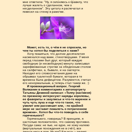
мне ответила: "Ну, я склоняюсь к правилу, что
лучше жалеть о сделанном, чем о
несделанном". Эту цитату я распечатал и
повесил на стенку в рамочке.
.....
Может, есть то, о чём я не спросила, но
чем ты хотел бы поделиться с нами?
.....
Хочу покаяться, что долгие десятилетия
насмехался над вами, стихотворцами. У меня
перед глазами был друг, который каждую
свободную (и несвободную) минуту записывал
зарифмованные строчки за обеденным столом
на салфетках, а, бывало, и на скатерти.
Находил его словосочетания даже на
обрывках туалетной бумаги, которая в те
времена была дефицитом. Разумеется, считал
его ненормальным, а теперь стал таким же. :)
.....
И провокационный вопрос. Георгий
Волжанин в комментариях к автопортрету
Татьяны Деминой написал: «Толпу (нас\меня)
по прежнему интересуют наряды королевы,
ее фавориты и закулисье и что-то жареное и
чуть чуть лука и еще что-то такое, что
умилит или рассмешит или, - по крайней
мере не заставит пожалеть о потраченном
времени». Хотел бы что-то поведать о себе
горяченького?
.....
Горяченького, говоришь? В принципе, я
настолько положителен, что самому противно.
Посуди сама: не пью, не курю, не хожу налево
(виртуальные похождения не в счёт), все
деньги несу в дом. Ну как? Как есть – реликт.