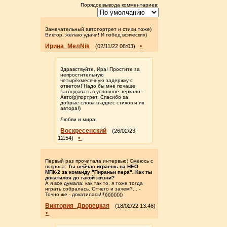
Порядок вывода комментариев:
Замечательный автопортрет и стихи тоже)
Виктор, желаю удачи! И побед всяческих)
Ирина_МелNik
•
(02/11/22 08:03)
Здравствуйте, Ира! Простите за
непростительную
четырёхмесячную задержку с
ответом! Надо бы мне почаще
заглядывать в условное зеркало -
Авто(р)портрет. Спасибо за
добрые слова в адрес стихов и их
автора!)
Любви и мира!
Воскресенский
(26/02/23
•
12:54)
Первый раз прочитала интервью) Смеюсь с
вопроса:
Ты сейчас играешь на НЕО
МПК-2 за команду "Пираньи пера". Как ты
докатился до такой жизни?
А я все думала: как так то, я тоже тогда
играть собралась. Отчего и зачем?... -
Точно же - докатилась!!!))))))))))))
Виктория_Дворецкая
(18/02/22 13:46)
•