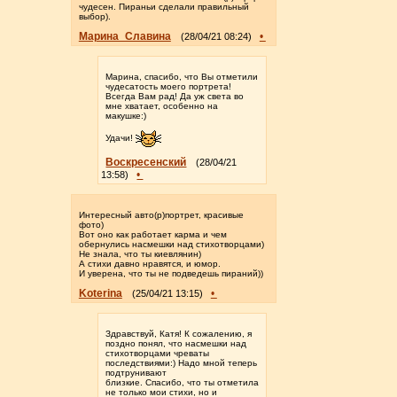
чудесен. Пираньи сделали правильный
выбор).
Марина_Славина
•
(28/04/21 08:24)
Марина, спасибо, что Вы отметили
чудесатость моего портрета!
Всегда Вам рад! Да уж света во
мне хватает, особенно на
макушке:)
Удачи!
Воскресенский
(28/04/21
•
13:58)
Интересный авто(р)портрет, красивые
фото)
Вот оно как работает карма и чем
обернулись насмешки над стихотворцами)
Не знала, что ты киевлянин)
А стихи давно нравятся, и юмор.
И уверена, что ты не подведешь пираний))
Koterina
•
(25/04/21 13:15)
Здравствуй, Катя! К сожалению, я
поздно понял, что насмешки над
стихотворцами чреваты
последствиями:) Надо мной теперь
подтрунивают
близкие. Спасибо, что ты отметила
не только мои стихи, но и