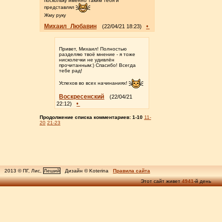
поскольку именно таким тебя и
представлял
Жму руку
Михаил_Любавин
•
(22/04/21 18:23)
Привет, Михаил! Полностью
разделяю твоё мнение - я тоже
нисколечки не удивлён
прочитанным:) Спасибо! Всегда
тебе рад!
Успехов во всех начинаниях!
Воскресенский
(22/04/21
•
22:12)
Продолжение списка комментариев:
1-10
11-
20
21-23
2013 © ПГ, Лис,
Леший
Дизайн © Koterina
Правила сайта
Этот сайт живет
4941
-й день