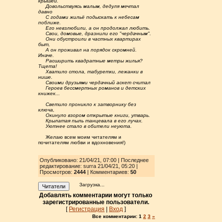
крышей.
.....
Довольствуясь малым, дедуля мечтал
давно
.....
С годами жильё подыскать к небесам
поближе.
.....
Его невзлюбили, а он продолжал любить.
.....
Свои, домовые, дразнили его "чердачным".
.....
Они обустроили в частных квартирах
быт,
.....
А он проживал на порядок скромней.
Иначе.
.....
Расширить квадратные метры жилья?
Тщета!
.....
Хватило стола, табуретки, лежанки в
нише.
.....
Своими друзьями чердачный аскет считал
.....
Героев бессмертных романов и детских
книжек...
.....
Светило проникло к затворнику без
ключа,
.....
Окинуло взором открытые книги, утварь.
.....
Крылатая пыль танцевала в его лучах.
.....
Уютнее стало в обители неуюта.
.....
Желаю всем моим читателям и
почитателям любви и вдохновения!)
Опубликовано: 21/04/21, 07:00 | Последнее
редактирование: surra 21/04/21, 05:20 |
Просмотров
:
2444
| Комментариев:
50
Загрузка...
Читатели
Добавлять комментарии могут только
зарегистрированные пользователи.
[
Регистрация
|
Вход
]
Все комментарии:
1
2
3
»