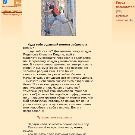
Вход
Проза
запомнить
пользовател
Забыл пароль
[180]
|
Регистрация
Путевые
заметки
[44]
.....
Куда тебя в данный момент забросила
жизнь?
.....
Куда забросила? Для начала скажу, откуда.
Родился в Киеве на Подоле, ещё в
малолетнем возрасте переехал с родителями
на Воскресенку, откуда у меня столь звучный
ник. В начале лихих девяностых эмигрировал с
женой и сыном в Германию, где постепенно
забываю родной язык. Если бы не
стихосложение, то уже позабыл бы его. :)
Начал писать в пятьдесят лет от нечего делать
– никакого небесного посыла типа озарения не
было. Просто взял ручку и стал писать
иронические стихи. Начал с туалетной
тематики (первый стих назывался "Монолог
унитаза") и писал бы подобную туфту дальше,
но стихирские критики убедили меня в том, что
мой поэтический потенциал находится не на
уровне плинтуса, а чуть выше, и посоветовали
мне попробовать себя в лирике. Вот я и
попробовал. :)
...............
Путешествие в прошлое
.....
Первую недвижимость помню до сих пор,
.....
Там со мной намучились папа, мама,
кошка:
.....
Три на пять плюс кухонька с окнами во