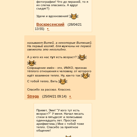
фотографии! Что до пираний, то я
их слегка опасаюсь. А вдруг
съедят?)
Удачи и вдохновения!
Воскресенский
(28/04/21
•
13:55)
называют Витей, а некоторые Витюшей.
На первый взгляд, для мужчины не первой
свежести это несолидно.
А у кого из нас
тут
есть возраст?
Сокращение имён - это, ИМХО, признак
тёплого отношения к человеку, от которого
идёт взаимное тепло. Ну, как-то так
С тобой тепло, Вить
Спасибо за рассказ. Классно.
Strega
•
(25/04/21 09:14)
Привет, Эми! "У кого тут есть
возраст?" У меня. Начал писать
стихи в пятьдесят и пописываю
одиннадцать лет. Простая
арифметика.) Мне с тобой тоже
тепло. Спасибо за приятное
общение!