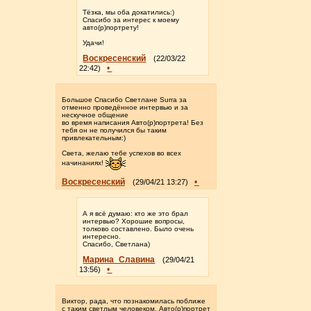
Тёзка, мы оба докатились:)
Спасибо за интерес к моему
авто(р)портрету!
Удачи!
Воскресенский
(22/03/22
•
22:42)
Большое Спасибо Светлане Surra за
отменно проведённое интервью и за
нескучное общение
во время написания Авто(р)портрета! Без
тебя он не получился бы таким
привлекательным:)
Света, желаю тебе успехов во всех
начинаниях!
Воскресенский
•
(29/04/21 13:27)
А я всё думаю: кто же это брал
интервью? Хорошие вопросы,
толково составлено. Было очень
интересно.
Спасибо, Светлана)
Марина_Славина
(29/04/21
•
13:56)
Виктор, рада, что познакомилась поближе
с таким светлым человеком. Авто(р)портрет