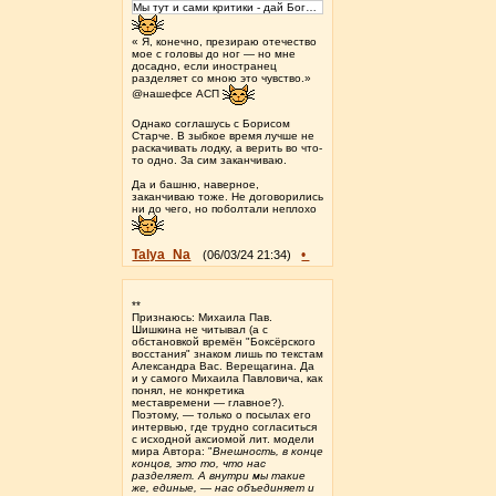
Мы тут и сами критики - дай Бог…
« Я, конечно, презираю отечество
мое с головы до ног — но мне
досадно, если иностранец
разделяет со мною это чувство.»
@нашефсе АСП
Однако соглашусь с Борисом
Старче. В зыбкое время лучше не
раскачивать лодку, а верить во что-
то одно. За сим заканчиваю.
Да и башню, наверное,
заканчиваю тоже. Не договорились
ни до чего, но поболтали неплохо
Talya_Na
•
(06/03/24 21:34)
**
Признаюсь: Михаила Пав.
Шишкина не читывал (а с
обстановкой времён "Боксёрского
восстания" знаком лишь по текстам
Александра Вас. Верещагина. Да
и у самого Михаила Павловича, как
понял, не конкретика
меставремени — главное?).
Поэтому, — только о посылах его
интервью, где трудно согласиться
с исходной аксиомой лит. модели
мира Автора: "
Внешность, в конце
концов, это то, что нас
разделяет. А внутри мы такие
же, единые, — нас объединяет и