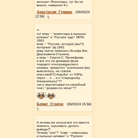
жизнью» Янагихары, тут бы не
вышло, наверное 8-)
Анастасия_Гурман
(05/03/24
•
12:56)
**
тут кому ~ "комиссары в пыльных
шлемах" и "Русское чудо" DEFA-
1963
кому ~ "Россию, которую [мы?!]
потеряли" (в) 1992
кому нынче поминать Иосифа Вис.
Джугашвили-Сталина,
а кому ~ Сергея С. Прокофьева
и всё это на кровавом фоне
текущего этногражданского
немира, чреватого "усилением [как
выяснилось, не совсем
классовой!?] борьбы" от НЭПа,
через ... к ... и к "очередному
Апокалипсису"??
так и перечитывается спокойный
текст "документа эпохи"??
_____
Борис_Старче
(06/03/24 15:56)
•
А почему же нельзя всё это вместе
помнить, оценивать, делать
выводы?!
Почему "или"?
"кому ~ комиссары
в пыльных шлемах" и "Русское