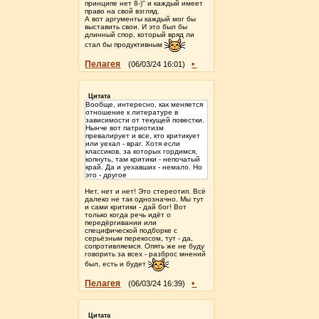
принципе нет 8-)" и каждый имеет
право на свой взгляд.
А вот аргументы каждый мог бы
выставить свои. И это был бы
длинный спор, который вряд ли
стал бы продуктивным
Пелагея
•
(06/03/24 16:01)
Цитата
Вообще, интересно, как меняется
отношение к литературе в
зависимости от текущей повестки.
Нынче вот патриотизм
превалирует и все, кто критикует
или уехал - враг. Хотя если
классиков, за которых гордимся,
копнуть, там критики - непочатый
край. Да и уехавших - немало. Но
это - другое
Нет, нет и нет! Это стереотип. Всё
далеко не так однозначно. Мы тут
и сами критики - дай бог! Вот
только когда речь идёт о
передёргивании или
специфической подборке с
серьёзным перекосом, тут - да,
сопротивляемся. Опять же не буду
говорить за всех - разброс мнений
был, есть и будет
Пелагея
•
(06/03/24 16:39)
Цитата