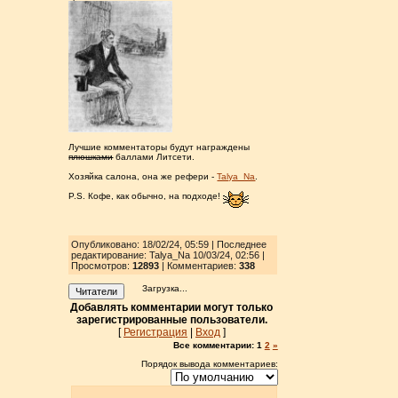
Лучшие комментаторы будут награждены
плюшками
баллами Литсети.
Хозяйка салона, она же рефери -
Talya_Na
.
P.S. Кофе, как обычно, на подходе!
Опубликовано: 18/02/24, 05:59 | Последнее
редактирование: Talya_Na 10/03/24, 02:56
|
Просмотров
:
12893
| Комментариев:
338
Загрузка...
Читатели
Добавлять комментарии могут только
зарегистрированные пользователи.
[
Регистрация
|
Вход
]
Все комментарии:
1
2
»
Порядок вывода комментариев: