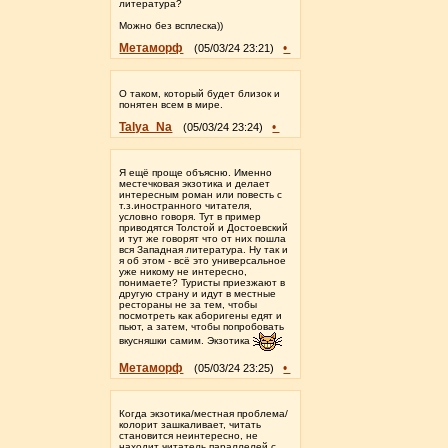
литература?
Можно без всплеска))
Метаморф
•
(05/03/24 23:21)
О таком, который будет близок и
понятен всем в мире.
Talya_Na
•
(05/03/24 23:24)
Я ещё проще объясню. Именно
местечковая экзотика и делает
интересным роман или повесть с
т.з.иностранного читателя,
условно говоря. Тут в пример
приводятся Толстой и Достоевский
и тут же говорят что от них пошла
вся Западная литература. Ну так и
я об этом - всё это универсальное
уже никому не интересно,
понимаете? Туристы приезжают в
другую страну и идут в местные
рестораны не за тем, чтобы
посмотреть как аборигены едят и
пьют, а затем, чтобы попробовать
вкусняшки самим. Экзотика
Метаморф
•
(05/03/24 23:25)
Когда экзотика/местная проблема/
колорит зашкаливает, читать
становится неинтересно, не
находит читатель параллелей с