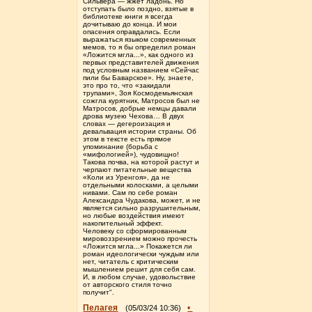
Сильвера — жжёт ладонь. Но
отступать было поздно, взятые в
библиотеке книги я всегда
дочитываю до конца. И мои
опасения оправдались. Если
выражаться языком современных
мемов, то я бы определил роман
«Ложится мгла...», как одного из
первых представителей движения
под условным названием «Сейчас
пили бы Баварское». Ну, знаете,
это про то, что «закидали
трупами», Зоя Космодемьянская
сожгла курятник, Матросов был не
Матросов, добрые немцы давали
дрова музею Чехова… В двух
словах — дегероизация и
девальвация истории страны. Об
этом в тексте есть прямое
упоминание (борьба с
«мифологией»), чудовищно!
Такова почва, на которой растут и
черпают питательные вещества
«Коли из Уренгоя», да не
отдельными колосками, а целыми
нивами. Сам по себе роман
Александра Чудакова, может, и не
является сильно разрушительным,
но любые воздействия имеют
накопительный эффект.
Человеку со сформированным
мировоззрением можно прочесть
«Ложится мгла...» Покажется ли
роман идеологически чуждым или
нет, читатель с критическим
мышлением решит для себя сам.
И, в любом случае, удовольствие
от авторского стиля точно
получит".
Пелагея
•
(05/03/24 10:36)