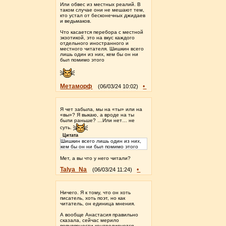
Или обвес из местных реалий. В
таком случае они не мешают тем,
кто устал от бесконечных джидаев
и ведьмаков.
Что касается перебора с местной
экзотикой, это на вкус каждого
отдельного иностранного и
местного читателя. Шишкин всего
лишь один из них, кем бы он ни
был помимо этого
Метаморф
•
(06/03/24 10:02)
Я чет забыла, мы на «ты» или на
«вы»? Я выкаю, а вроде на ты
были раньше? …Или нет… не
суть.
Цитата
Шишкин всего лишь один из них,
кем бы он ни был помимо этого
Мет, а вы что у него читали?
Talya_Na
•
(06/03/24 11:24)
Ничего. Я к тому, что он хоть
писатель, хоть поэт, но как
читатель, он единица мнения.
А вообще Анастасия правильно
сказала, сейчас мерило
популярности контролируется