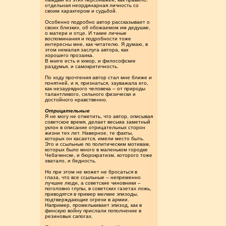
отдельная неординарная личность со
своим характером и судьбой.
Особенно подробно автор рассказывает о
своих близких, об обожаемом им дедушке,
о матери и отце. И такие личные
воспоминания и подробности тоже
интересны мне, как читателю. Я думаю, в
этом немалая заслуга автора, как
хорошего прозаика.
В книге есть и юмор, и философские
раздумья, и самокритичность.
По ходу прочтения автор стал мне ближе и
понятней, и я, признаться, зауважала его,
как незаурядного человека – от природы
талантливого, сильного физически и
достойного нравственно.
Отрицательные
Я не могу не отметить, что автор, описывая
советское время, делает весьма заметный
уклон в описание отрицательных сторон
жизни тех лет. Наверное, те факты,
которых он касается, имели место быть.
Это и ссыльные по политическим мотивам,
которых было много в маленьком городке
Чебачинске, и бюрократизм, которого тоже
хватало, и бедность.
Но при этом не может не бросаться в
глаза, что все ссыльные – непременно
лучшие люди, а советские чиновники –
поголовно глупы, в советских газетах ложь,
приводятся в пример мелкие эпизоды,
подтверждающие огрехи в армии.
Например, промелькивает эпизод, как в
финскую войну прислали пополнение в
резиновых сапогах.