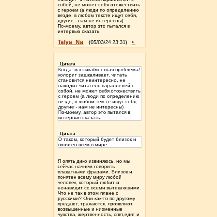
собой, не может себя отожествить
с героем (а люди по определению
везде, в любом тексте ищут себя,
другие - нам не интересны)
По-моему, автор это пытался в
интервью сказать.
Talya_Na
•
(05/03/24 23:31)
Цитата
Когда экзотика/местная проблема/
колорит зашкаливает, читать
становится неинтересно, не
находит читатель параллелей с
собой, не может себя отожествить
с героем (а люди по определению
везде, в любом тексте ищут себя,
другие - нам не интересны)
По-моему, автор это пытался в
интервью сказать.
Цитата
О таком, который будет близок и
понятен всем в мире.
Я опять дико извиняюсь, но мы
сейчас начнём говорить
плакатными фразами. Близок и
понятен всему миру любой
человек, который любит и
ненавидит со всеми вытекающими.
Что не так в этом плане с
русскими? Они как-то по другому
предают, трахаются, проявляют
возвышенные и низменные
чувства, жертвенность, спят,едят и