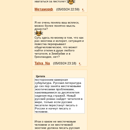
хвататься за пистолет
Метаморф
•
(05/03/24 22:59)
Я не очень поняла ваш всплеск,
можно более понятно мысль
донести?
Суть здесь по-моему в том, что как
раз экзотика и колорит, ситуация и
повестка перекрывают
общечеловеческое, что может
найти отклик в душе любого
читателя, в Зимбабве и в
Гренландии, нет?
Talya_Na
•
(05/03/24 23:18)
Цитата
посторонним камерная
субкультура. Русская литература
до сих пор занята местечковыми
экзотическими проблемами,
накопившимися за десятилетия
сидения под стражей. Новый
русский роман найдет читателя в
мире, только если русские
писатели перестанут писать о
России и начнут писать о
человеке.
Итак о каком не местечковым
человеке и не местечковой
экзотике должна писать русская