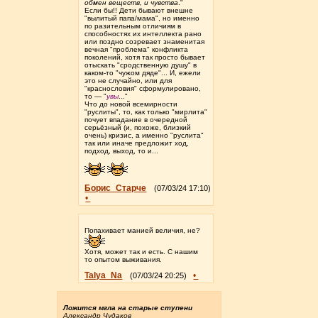
обмен ве­ществ, и чувства
."
Если бы!! Дети бывают внешне
"вылитый папа/мама", но именно
по разительным отличиям в
способностях их интеллекта рано
или поздно созревает знаменитая
вечная "проблема" конфликта
поколений, хотя так просто бывает
отыскать "сродственную душу" в
каком-то "чужом дяде"... И, ежели
это не случайно, или для
"краснословия" сформулировано,
то — "
увы
..."
Что до новой всемирности
"руслиты", то, как только "мирлита"
почует впадание в очередной
серьёзный (и, похоже, близкий
очень) кризис, а именно "руслита"
так или иначе предложит ход,
подход, выход, то и...
Борис_Старче
(07/03/24 17:10)
•
Попахивает манией величия, не?
Хотя, может так и есть. С нашим
то опытом выживания.
Talya_Na
•
(07/03/24 20:25)
Ложится мгла на старые ступени
Александр Чудаков