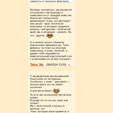
зависеть от внешних факторов…
Вообще, интересно, как меняется
отношение к литературе в
зависимости от текущей повестки.
Нынче вот патриотизм
превалирует и все, кто критикует
или уехал - враг. Хотя если
классиков, за которых гордимся,
копнуть, там критики - непочатый
край. Да и уехавших - немало. Но
это - другое.
А я начала читать «Записки
Ларионова» Шишкина же. Таня
Демина, ты тоже на классике
зависаешь, я знаю, почитай, я
думаю тебе понравится,
замечательный классический слог
с аллюзиями на 19 век «лучшее».
Talya_Na
•
(06/03/24 13:20)
С приведённым высказыванием
Анастасии не поспоришь.
Особенно, с этим: " для меня —
посыла книги это не имеет
значения"
А для меня имеет
То есть мы по-разному прочитали
роман.
И разве кто-то из нас хуже или
лучше?
Мы с Анастасией сошлись в
мнении, что
"Книг, которые всем нравятся, в