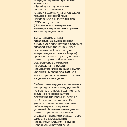
«Сердце Пармы»? Уральское
язычество.
«Зулейху» на цать языков
перевели — экзотика.
«Лавр» Водолазкина стилизация
под древнерусский язык.
Прилепинская «Обитель» про
ГУЛАГ и т. д. и т. п.
(Это всё книги, которые как
минимум в европейских странах
хорошо продавались).
Есть, например, такая
писательница американская
Джулия Филлипс, которая получила
писательский грант на книгу с
сеттингом на Камчатке (для
американцев это как на Марсе),
прожила там полтора года, книгу
написала, роман был в списке
бестселлеров в Америке
(переведена на русский,
называется «Исчезающая земля»,
хорошая). К вопросу о том, как
«неинтересна» экзотика, так, что
аж денег на неё дают.
Сейчас доминирует англоязычная
литература, и никакая другая ей
не равна, это просто данность. С
английского переводится
десяткикратно больше (если не
сто-), чем на английский. Все
универсальные темы они сами
себе прекрасно закрывают,
условный Франзен давно уже им
написал про универсальные
страдания среднего класса, то же
самое, но с московскими
названиями улиц им не нужно.
Впорхнуть иностранцу на