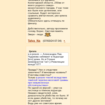
Чебачинск это Шучинск
Кокчетавской области, 250км от
моего родного северо-
казахстанского городка. У нас тоже
все были или целинники, или
ссыльные. Будет интересно
сравнить впечатления, уже купила
аудиокнигу.
Обязательно здесь отпишусь по
финалу.
Действительно, автору проломили
голову, Борис. Светлая память.
Звери - люди.
Talya_Na
•
(07/03/24 07:34)
Цитата
а в реале — Александра Пав.
Чудакова забивают в подъезде
[его] дома, бо в Стране
мимикрантов "нет у Революции
конца!"©??
Правда? Уже и следствие
закончено? И виновные названы?
И мотивы известны?
Только
в реале «погиб вследствие
тяжёлой черепно-мозговой травмы
при невыясненных
обстоятельствах».
По одной из версий – упал на
лестнице в тёмном подъезде.
Никаких свидетелей, улик,
доказательств убийства не было. И
если даже убийство, то почему же
нет других мотивов?
Ведь уже не советское время.