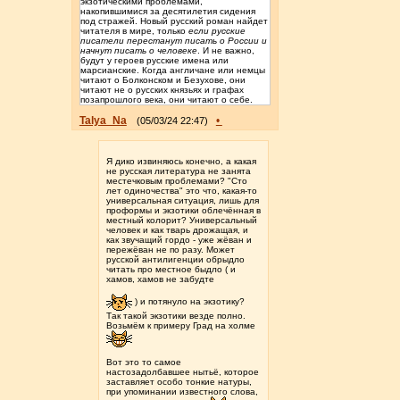
экзотическими проблемами,
накопившимися за десятилетия сидения
под стражей. Новый русский роман найдет
читателя в мире, только
если русские
писатели перестанут писать о России и
начнут писать о человеке
. И не важно,
будут у героев русские имена или
марсианские. Когда англичане или немцы
читают о Болконском и Безухове, они
читают не о русских князьях и графах
позапрошлого века, они читают о себе.
Talya_Na
•
(05/03/24 22:47)
Я дико извиняюсь конечно, а какая
не русская литература не занята
местечковым проблемами? "Сто
лет одиночества" это что, какая-то
универсальная ситуация, лишь для
проформы и экзотики облечённая в
местный колорит? Универсальный
человек и как тварь дрожащая, и
как звучащий гордо - уже жёван и
пережёван не по разу. Может
русской антилигенции обрыдло
читать про местное быдло ( и
хамов, хамов не забудте
) и потянуло на экзотику?
Так такой экзотики везде полно.
Возьмём к примеру Град на холме
Вот это то самое
настозадолбавшее нытьё, которое
заставляет особо тонкие натуры,
при упоминании известного слова,