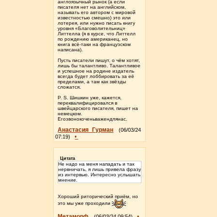
англоязычный рынок (а если
писателя нет на английском,
называть его автором с мировой
известностью смешно) это или
лотерея, или нужно писать книгу
уровня «Благоволительниц»
Литтелла (я в курсе, что Литтелл
по рождению американец, но
книга всё-таки на французском
написана).
Пусть писатели пишут, о чём хотят,
лишь бы талантливо. Талантливое
и успешное на родине издатель
всегда будет лоббировать за её
пределами, а там как звёзды
сложатся.
P. S. Шишкин уже, кажется,
переквалифицировался в
швейцарского писателя, пишет на
немецком.
Егозвонокоченьважендлянас.
Анастасия_Гурман
(06/03/24
•
07:19)
Цитата
Не надо на меня нападать и так
нервничать, я лишь привела фразу
из интервью. Интересно услышать
мнение.
Хороший риторический приём, но
это мы уже проходили
Метаморф
•
(06/03/24 09:54)