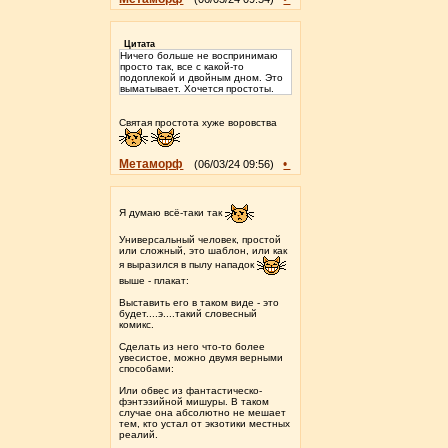
Цитата
Ничего больше не воспринимаю
просто так, все с какой-то
подоплекой и двойным дном. Это
выматывает. Хочется простоты.
Святая простота хуже воровства
Метаморф
•
(06/03/24 09:56)
Я думаю всё-таки так
Универсальный человек, простой
или сложный, это шаблон, или как
я выразился в пылу нападок
выше - плакат:
Выставить его в таком виде - это
будет....э....такий словесный
комикс.
Сделать из него что-то более
увесистое, можно двумя верными
способами:
Или обвес из фантастическо-
фэнтэзийной мишуры. В таком
случае она абсолютно не мешает
тем, кто устал от экзотики местных
реалий.