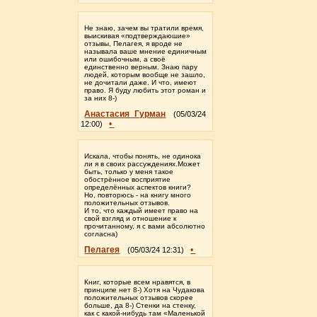
Не знаю, зачем вы тратили время,
выискивая «подтверждаюшие»
отзывы, Пелагея, я вроде не
называла ваше мнение единичным
или ошибочным, а своё
единственно верным. Знаю пару
людей, которым вообще не зашло,
не дочитали даже. И что, имеют
право. Я буду любить этот роман и
за них 8-)
Анастасия_Гурман
(05/03/24
•
12:00)
Искала, чтобы понять, не одинока
ли я в своих рассуждениях.Может
быть, только у меня такое
обострённое восприятие
определённых аспектов книги?
Но, повторюсь - на книгу много
положительных отзывов.
И то, что каждый имеет право на
свой взгляд и отношение к
прочитанному, я с вами абсолютно
согласна)
Пелагея
•
(05/03/24 12:31)
Книг, которые всем нравятся, в
принципе нет 8-) Хотя на Чудакова
положительных отзывов скорее
больше, да 8-) Стенки на стенку,
как с какой-нибудь там «Маленькой