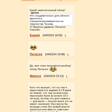
Какой замечательный обзор!
Цитата
Что неудивительно для учёного-
филолога,
специализировавшегося на
творчестве Чехова.
!!! Приятно удивили, Пелагея.
Спасибо.
Башня
•
(04/03/24 18:55)
Пелагея
•
(04/03/24 19:08)
Да, мне тоже понравился разбор/
обзор Пелагеи.
Маруся
•
(04/03/24 23:13)
Кого что волнует, тот на том и
акцентируется, видимо 8-) Я даже
не помню, что там за властные
персонажи были (в начале 10-х
читала), потому что для главного
— для меня — посыла книги это не
имеет значения. Они могли бы
посреди степи без всякой власти
оказаться или вместо советских