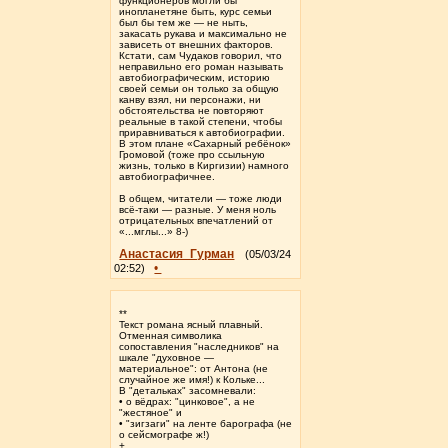
функционеров могли бы
инопланетяне быть, курс семьи
был бы тем же — не ныть,
закасать рукава и максимально не
зависеть от внешних факторов.
Кстати, сам Чудаков говорил, что
неправильно его роман называть
автобиографическим, историю
своей семьи он только за общую
канву взял, ни персонажи, ни
обстоятельства не повторяют
реальные в такой степени, чтобы
приравниваться к автобиографии.
В этом плане «Сахарный ребёнок»
Громовой (тоже про ссыльную
жизнь, только в Киргизии) намного
автобиографичнее.
В общем, читатели — тоже люди
всё-таки — разные. У меня ноль
отрицательных впечатлений от
«...мглы...» 8-)
Анастасия_Гурман
(05/03/24
•
02:52)
**
Текст романа ясный плавный.
Отменная символика
сопоставления "наследников" на
шкале "духовное —
материальное": от Антона (не
случайное же имя!) к Кольке...
В "детальках" засомневали:
• о вёдрах: "цинковое", а не
"жестяное" и
• "зигзаги" на ленте барографа (не
о сейсмографе ж!)
+