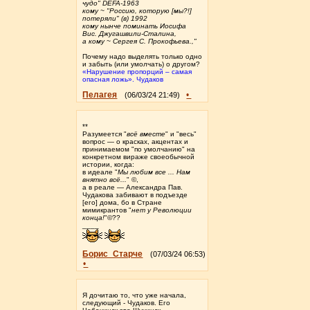
чудо" DEFA-1963
кому ~ "Россию, которую [мы?!]
потеряли" (в) 1992
кому нынче поминать Иосифа
Вис. Джугашвили-Сталина,
а кому ~ Сергея С. Прокофьева.,"
Почему надо выделять только одно
и забыть (или умолчать) о другом?
«Нарушение пропорций – самая
опасная ложь». Чудаков
Пелагея
•
(06/03/24 21:49)
**
Разумеется "
всё вместе
" и "весь"
вопрос — о красках, акцентах и
принимаемом "по умолчанию" на
конкретном вираже своеобычной
истории, когда:
в идеале "
Мы любим все ... Нам
внятно всё...
" ©,
а в реале — Александра Пав.
Чудакова забивают в подъезде
[его] дома, бо в Стране
мимикрантов "
нет у Революции
конца!
"©??
____
Борис_Старче
(07/03/24 06:53)
•
Я дочитаю то, что уже начала,
следующий - Чудаков. Его