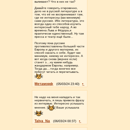
выпивают? Что в них не так?
Давайте говорить откровенно,
дело не в русской литературе а в
том, что её не воспринимают там,
где не интересны (как минимум)
сами русские. Ибо литература, это
всегда один из способов изучить
интересный тебе народ. А во
времена Льва и Фёдора,и
практически единственный. Ну там
пресса и театр ещё были...
Поэтому пока русские
противопоставлены большей части
Европы и другого материка, их
способ сказать о себе, будет как
минимум, никому не интересен. А
вот когда снова (вернее если)
станет э....ну каким нибудь
жандармом Европы, например.
Тогда да....тогда конечно все
побегут читать и перечитывать.
Метаморф
•
(05/03/24 23:40)
Не надо на меня нападать и так
нервничать, я лишь привела фразу
из интервью. Интересно услышать
мнение.
Ваше услышала
Talya_Na
•
(06/03/24 00:37)