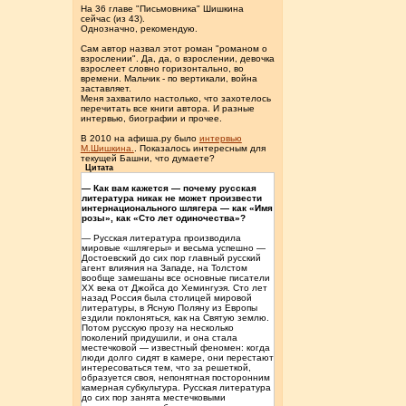
На 36 главе "Письмовника" Шишкина
сейчас (из 43).
Однозначно, рекомендую.
Сам автор назвал этот роман "романом о
взрослении". Да, да, о взрослении, девочка
взрослеет словно горизонтально, во
времени. Мальчик - по вертикали, война
заставляет.
Меня захватило настолько, что захотелось
перечитать все книги автора. И разные
интервью, биографии и прочее.
В 2010 на афиша.ру было
интервью
М.Шишкина.
. Показалось интересным для
текущей Башни, что думаете?
Цитата
— Как вам кажется — почему русская
лите­ратура никак не может произвести
интернационального шлягера — как «Имя
розы», как «Сто лет одиночества»?
— Русская литература производила
мировые «шлягеры» и весьма успешно —
Достоевский до сих пор главный русский
агент влияния на Западе, на Толстом
вообще замешаны все основные писатели
XX века от Джойса до Хемингуэя. Сто лет
назад Россия была столицей мировой
литерату­ры, в Ясную Поляну из Европы
ездили поклоняться, как на Святую землю.
Потом русскую прозу на несколько
поколений придушили, и она стала
местечковой — известный феномен: когда
люди долго сидят в камере, они перестают
интересоваться тем, что за решеткой,
образуется своя, непонятная посторонним
камерная субкультура. Русская литература
до сих пор занята местечковыми