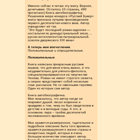
Именно сейчас я читаю эту книгу. Вернее,
дочитываю. Осталось 10 страниц, 490
прочитано) Книга автобиографична.
Решением жюри конкурса «Русский Букер»
книга признана лучшим произведением
первого десятилетия нового века. Автор
определяет её так.
"Это будет последний роман-идиллия —
ностальгия по доиндустриальной эпохе...,
русско-интеллигентски-патриархальной,
осколок дворянского XIX века»
А теперь мои впечатления.
Положительные и отрицательные.
Положительные
.
Книга написана прекрасным русским
языком, что для меня очень важно, и что
неудивительно для учёного-филолога,
специализировавшегося на творчестве
Чехова. Роман не имеет строгого сюжета,
а скорее представляет собой несколько
глав -рассказов. Но со сквозными героями.
Один из которых сам автор.
Книга автобиографична.
Мне показалось, что автор нигде не
покривил душой, писал искренне и
правдиво о том, чему он был свидетелем в
детстве и в молодые годы. А это, в
основном, пара – тройка десятилетий
послевоенного времени.
Мне нравится размеренное, тщательное и
подробное описание быта того времени,
нравятся размышления о жизни страны и
конкретных людей, которых в очень
большом количестве описывает автор.
Каждый из этих персонажей, как правило,