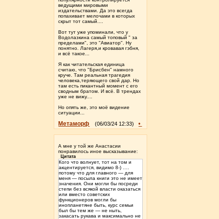
ведущими мировыми
издательствами. Да это всегда
попахивает мелочами в которых
скрыт тот самый....
Вот тут уже упоминали, что у
Водолазкина самый топовый " за
пределами", это "Авиатор". Ну
понятно. Лагеря,и кровавая гэбня,
и всё такое...
Я как читательская единица
считаю, что "Брисбен" намного
круче. Там реальная трагедия
человека,теряющего свой дар. Но
там есть пикантный момент с его
сводным братом. И всё. В трендах
уже не вижу....
Но опять же, это моё видение
ситуации...
Метаморф
•
(06/03/24 12:33)
А мне у той же Анастасии
понравилось иное высказывание:
Цитата
Кого что волнует, тот на том и
акцентируется, видимо 8-) ….
потому что для главного — для
меня — посыла книги это не имеет
значения. Они могли бы посреди
степи без всякой власти оказаться
или вместо советских
функционеров могли бы
инопланетяне быть, курс семьи
был бы тем же — не ныть,
закасать рукава и максимально не