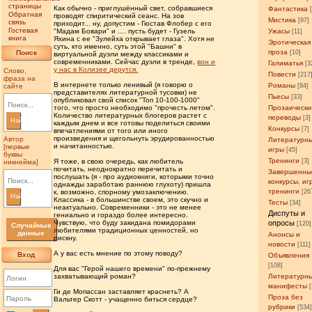
страницы
Как обычно - приглушённый свет, собравшиеся
Фантастика
Обратная
проводят спиритический сеанс. На зов
Мистика
[97]
связь
приходит... ну, допустим - Гюстав Флобер с его
Гостевая
Ужасы
"Мадам Бовари" и .... пусть будет - Гузель
[11]
книга
Яхина с ее "Зулейха открывает глаза". Хотя не
Эротическая
суть, кто именно, суть этой "Башни" в
проза
Поиск
[10]
виртуальной дуэли между классиками и
современниками. Сейчас дуэли в тренде,
вон и
Галиматья
[3
у нас в Колизее дерутся.
Слово,
Повести
[217
фраза на
В интернете только ленивый (я говорю о
Романы
сайте
[84]
представителях литературной тусовки) не
Пьесы
[33]
опубликовал свой список "Топ 10-100-1000"
Прозаически
того, что просто необходимо "прочесть летом".
Количество литературных блогеров растет с
переводы
[3]
Найти
каждым днем и все готовы поделиться своими
Конкурсы
[7]
впечатлениями от того или иного
произведения и щегольнуть эрудированностью
Автор
Литературн
и начитанностью.
[первые
игры
[45]
буквы
Тренинги
[3]
Я тоже, в свою очередь, как любитель
никнейма]
почитать, неоднократно перечитать и
Завершенны
послушать (я - про аудиокниги, которыми точно
конкурсы, иг
однажды заработаю раннюю глухоту) пришла
тренинги
[26
к, возможно, спорному умозаключению.
Найти
Классика - в большинстве своем, это скучно и
Тесты
[34]
неактуально. Современники - это не менее
Диспуты и
гениально и гораздо более интересно.
опросы
Чувствую, что буду закидана помидорами
[120]
Случайные
любителями традиционных ценностей, но
данные
Анонсы и
рискну.
новости
[111]
А у вас есть мнение по этому поводу?
Вход
Объявления
[108]
Для вас "Герой нашего времени" по-прежнему
Литературн
захватывающий роман?
манифесты
Ги де Мопассан заставляет краснеть? А
Проза без
Вальтер Скотт - учащенно биться сердце?
рубрики
[534