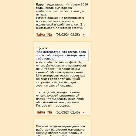
Вдруг подумалось...интервью 2010
года...тогда был курс на
глобализацию...может и выводы
оттуда.
Ничего больше не воспринимаю
просто так, все с какой-то
подоплекой и двойным дном. Это
выматывает. Хочется простоты.
Talya_Na
•
(06/03/24 02:38)
Цитата
Ибо литература, это всегда один
из способов изучить интересный
тебе народ.
кстати, абсолютно не факт. Н-р,
читаю Дюморье, мне практически
не интересен "колорит вокруг
сюжета". Мне интересен сюжет!
Мне интересны мысли героя, как
он ведет себя в той или иной
ситуации, я читаю не ради
экзотики другой страны.
...но в целом, я недостаточно
читала русской современной
прозы, чтобы делать какие-либо
обоснованные выводы самой.
Потому и интересуюсь.
Talya_Na
•
(06/03/24 02:46)
Иванова активно переводили, он
работает на русском материале,
какие универсальные реалии в