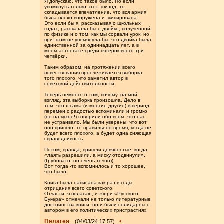
Я допускаю, что такое было. Но если
упомянуть только этот эпизод, то
складывается впечатление, что вся армия
была плохо вооружена и экипирована.
Это если бы я, рассказывая о школьных
годах, рассказала бы о двойке, полученной
по физике и о том, как мы сорвали урок, но
при этом не упомянула бы, что двойка была
единственной за одиннадцать лет, а в
моём аттестате среди пятёрок всего три
четвёрки.
Таким образом, на протяжении всего
повествования прослеживается выборка
того плохого, что заметил автор в
советской действительности.
Теперь немного о том, почему, на мой
взгляд, эта выборка произошла. Дело в
том, что я сама (и многие другие) в период
перемен с радостью вспоминали и громко
(не на кухне!) говорили обо всём, что нас
не устраивало. Мы были уверены, что вот
оно пришло, то правильное время, когда не
будет всего плохого, а будет одна сияющая
справедливость.
Потом, правда, пришли девяностые, когда
«лаять разрешили, а миску отодвинули».
(Грубовато, но очень точно))
Вот тогда -то вспомнилось и то хорошее,
что было.
Книга была написана как раз в годы
отрицания всего советского.
Отчасти, я полагаю, и жюри «Русского
Букера» отмечали не только литературные
достоинства книги, но и были солидарны с
автором в его политических пристрастиях.
Пелагея
•
(04/03/24 17:57)