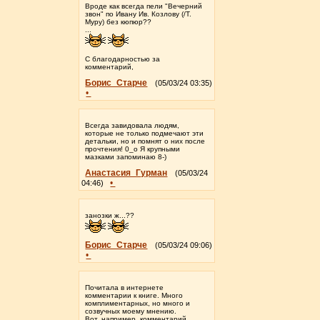
Вроде как всегда пели "Вечерний
звон" по Ивану Ив. Козлову (/Т.
Муру) без кюпюр??
...
С благодарностью за
комментарий,
Борис_Старче
(05/03/24 03:35)
•
Всегда завидовала людям,
которые не только подмечают эти
детальки, но и помнят о них после
прочтения! 0_о Я крупными
мазками запоминаю 8-)
Анастасия_Гурман
(05/03/24
•
04:46)
занозки ж...??
Борис_Старче
(05/03/24 09:06)
•
Почитала в интернете
комментарии к книге. Много
комплиментарных, но много и
созвучных моему мнению.
Вот, например, комментарий,