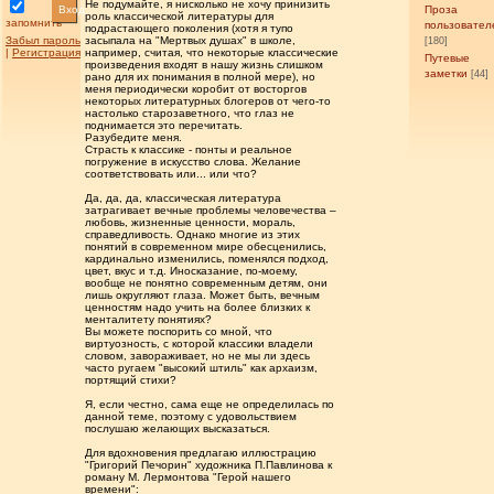
Не подумайте, я нисколько не хочу принизить
Вход
Проза
роль классической литературы для
запомнить
пользовател
подрастающего поколения (хотя я тупо
Забыл пароль
засыпала на "Мертвых душах" в школе,
[180]
|
Регистрация
например, считая, что некоторые классические
Путевые
произведения входят в нашу жизнь слишком
заметки
[44]
рано для их понимания в полной мере), но
меня периодически коробит от восторгов
некоторых литературных блогеров от чего-то
настолько старозаветного, что глаз не
поднимается это перечитать.
Разубедите меня.
Страсть к классике - понты и реальное
погружение в искусство слова. Желание
соответствовать или... или что?
Да, да, да, классическая литература
затрагивает вечные проблемы человечества –
любовь, жизненные ценности, мораль,
справедливость. Однако многие из этих
понятий в современном мире обесценились,
кардинально изменились, поменялся подход,
цвет, вкус и т.д. Иносказание, по-моему,
вообще не понятно современным детям, они
лишь округляют глаза. Может быть, вечным
ценностям надо учить на более близких к
менталитету понятиях?
Вы можете поспорить со мной, что
виртуозность, с которой классики владели
словом, завораживает, но не мы ли здесь
часто ругаем "высокий штиль" как архаизм,
портящий стихи?
Я, если честно, сама еще не определилась по
данной теме, поэтому с удовольствием
послушаю желающих высказаться.
Для вдохновения предлагаю иллюстрацию
"Григорий Печорин" художника П.Павлинова к
роману М. Лермонтова "Герой нашего
времени":