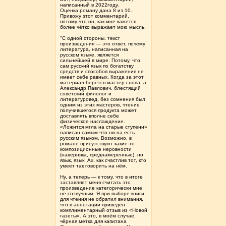
написанный в 2022году.
Оценка роману дана 8 из 10.
Привожу этот комментарий,
потому что он, как мне кажется,
более чётко выражает мою мысль.
"С одной стороны, текст
произведения — это ответ, почему
литература, написанная на
русском языке, является
сильнейшей в мире. Потому, что
сам русский язык по богатству
средств и способов выражения не
имеет себе равных. Когда за этот
материал берётся мастер слова, а
Александр Павлович, блестящий
советский филолог и
литературовед, без сомнения был
одним из этих мастеров, чтение
получившегося продукта может
доставлять вполне себе
физическое наслаждение.
«Ложится мгла на старые ступени»
написан самым что ни на есть
русским языком. Возможно, в
романе присутствуют какие-то
композиционные неровности
(наверняка, преднамеренные), но
язык, язык! Ах, как счастлив тот, кто
умеет так говорить на нём.
Ну, а теперь — к тому, что в итоге
заставляет меня считать это
произведение категорически мне
не созвучным. Я при выборе книги
для чтения не обратил внимания,
что в аннотации приведён
комплиментарный отзыв из «Новой
газеты». А это, в моём случае,
чёрная метка для капитана