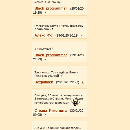
может, ещё поищу...
Black_programmer
(29/01/20
•
19:29)
ну поставь какую-нибудь звездочку
с заливкой) ✷
Алекс_Фо
•
(29/01/20 20:19)
а так лучше?
Black_programmer
(29/01/20
•
21:23)
Так - класс. Так и ждёшь Винни
Пуха с ворчалкой :)))
Ветровоск
•
(29/01/20 22:27)
Сегодня, 30 января, завершаются
2 конкурса в Стране. Можно будет
полюбоваться шариками.
Страна_Инкогнита
(30/01/20
•
09:08)
А я уже на блице полюбовалась.