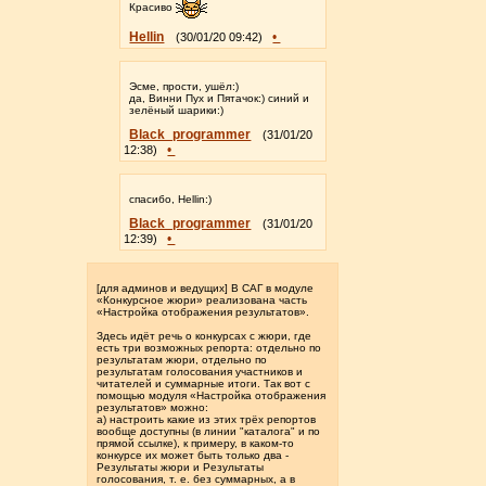
Красиво
Hellin
•
(30/01/20 09:42)
Эсме, прости, ушёл:)
да, Винни Пух и Пятачок:) синий и
зелёный шарики:)
Black_programmer
(31/01/20
•
12:38)
спасибо, Hellin:)
Black_programmer
(31/01/20
•
12:39)
[для админов и ведущих] В САГ в модуле
«Конкурсное жюри» реализована часть
«Настройка отображения результатов».
Здесь идёт речь о конкурсах с жюри, где
есть три возможных репорта: отдельно по
результатам жюри, отдельно по
результатам голосования участников и
читателей и суммарные итоги. Так вот с
помощью модуля «Настройка отображения
результатов» можно:
а) настроить какие из этих трёх репортов
вообще доступны (в линии "каталога" и по
прямой ссылке), к примеру, в каком-то
конкурсе их может быть только два -
Результаты жюри и Результаты
голосования, т. е. без суммарных, а в