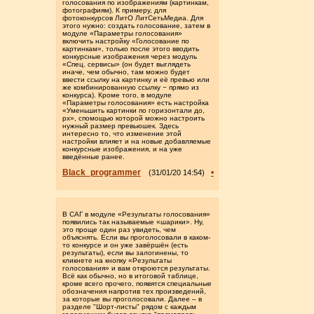
голосования по изображениям (картинкам,
фотографиям). К примеру, для
фотоконкурсов ЛитО ЛитСетьМедиа. Для
этого нужно: создать голосование, затем в
модуле «Параметры голосования»
включить настройку «Голосование по
картинкам», только после этого вводить
конкурсные изображения через модуль
«Спец. сервисы» (он будет выглядеть
иначе, чем обычно, там можно будет
ввести ссылку на картинку и её превью или
же комбинированную ссылку − прямо из
конкурса). Кроме того, в модуле
«Параметры голосования» есть настройка
«Уменьшить картинки по горизонтали до,
px», спомощью которой можно настроить
нужный размер превьюшек. Здесь
интересно то, что изменение этой
настройки влияет и на новые добавляемые
конкурсные изображения, и на уже
введённые ранее.
Black_programmer
•
(31/01/20 14:54)
В САГ в модуле «Результаты голосования»
появились так называемые «шарики». Ну,
это проще один раз увидеть, чем
объяснять. Если вы проголосовали в каком-
то конкурсе и он уже завёршён (есть
результаты), если вы залогинены, то
кликнете на кнопку «Результаты
голосования» и вам откроются результаты.
Всё как обычно, но в итоговой таблице,
кроме всего прочего, появятся специальные
обозначения напротив тех произведений,
за которые вы проголосовали. Далее – в
разделе "Шорт-листы" рядом с каждым