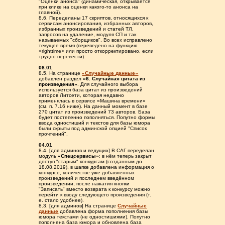
"Оценки анонса" (динамическая, открывается
при клике на оценки какого-то анонса на
главной).
8.6. Переделаны 17 скриптов, относящихся к
сервисам анонсирования, избранных авторов,
избранных произведений и статей ТЛ,
запросов на удаление, модуля СП и так
называемых "сборщиков". Во всех исправлено
текущее время (переведено на функцию
<righttime> или просто откорректировано, если
трудно перевести).
08.01
8.5. На странице
«Случайные данные»
добавлен раздел
«6. Случайная цитата из
произведения»
. Для случайного выбора
используется база цитат из произведений
авторов Литсети, которая недавно
применялась в сервисе «Машина времени»
(см. п. 7.16 ниже). На данный момент в базе
270 цитат из произведений 73 авторов. База
будет постепенно пополняться. Попутно формы
ввода одностиший и текстов для базы юмора
были скрыты под админской опцией "Список
прочтений".
04.01
8.4. [для админов и ведущих] В САГ переделан
модуль
«Спецсервисы»
: в нём теперь закрыт
доступ "старым" конкурсам (созданным до
18.08.2019), в шапке добавлена информация о
конкурсе, количестве уже добавленных
произведений и последнем введённом
произведении, после нажатия кнопки
"Записать" вместо возврата к конкурсу можно
перейти к вводу следующего произведения (т.
е. стало удобнее).
8.3. [для админов] На странице
Случайные
данные
добавлена форма пополнения базы
юмора текстами (не одностишиями). Попутно
пополнена база юмора и обновлена база