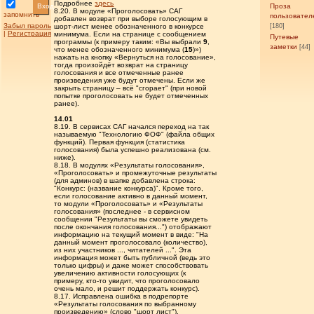
Подробнее
здесь
Вход
Проза
8.20. В модуле «Проголосовать» САГ
запомнить
пользовател
добавлен возврат при выборе голосующим в
Забыл пароль
шорт-лист менее обозначенного в конкурсе
[180]
|
Регистрация
минимума. Если на странице с сообщением
Путевые
программы (к примеру таким: «Вы выбрали
9
,
заметки
[44]
что менее обозначенного минимума (
15
)»)
нажать на кнопку «Вернуться на голосование»,
тогда произойдёт возврат на страницу
голосования и все отмеченные ранее
произведения уже будут отмечены. Если же
закрыть страницу – всё "сгорает" (при новой
попытке проголосовать не будет отмеченных
ранее).
14.01
8.19. В сервисах САГ начался переход на так
называемую "Технологию ФОФ" (файла общих
функций). Первая функция (статистика
голосования) была успешно реализована (см.
ниже).
8.18. В модулях «Результаты голосования»,
«Проголосовать» и промежуточные результаты
(для админов) в шапке добавлена строка:
"Конкурс: (название конкурса)". Кроме того,
если голосование активно в данный момент,
то модули «Проголосовать» и «Результаты
голосования» (последнее - в сервисном
сообщении "Результаты вы сможете увидеть
после окончания голосования...") отображают
информацию на текущий момент в виде: "На
данный момент проголосовало (количество),
из них участников ..., читателей ...". Эта
информация может быть публичной (ведь это
только цифры) и даже может способствовать
увеличению активности голосующих (к
примеру, кто-то увидит, что проголосовало
очень мало, и решит поддержать конкурс).
8.17. Исправлена ошибка в подрепорте
«Результаты голосования по выбранному
произведению» (слово "шорт лист").