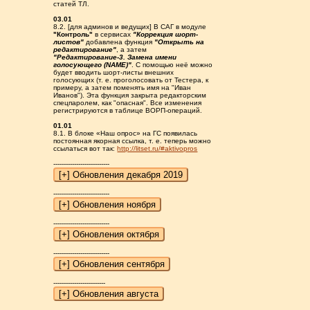
статей ТЛ.
03.01
8.2. [для админов и ведущих] В САГ в модуле
"Контроль"
в сервисах
"Коррекция шорт-
листов"
добавлена функция
"Открыть на
редактирование"
, а затем
"Редактирование-3. Замена имени
голосующего (NAME)"
. С помощью неё можно
будет вводить шорт-листы внешних
голосующих (т. е. проголосовать от Тестера, к
примеру, а затем поменять имя на "Иван
Иванов"). Эта функция закрыта редакторским
спецпаролем, как "опасная". Все изменения
регистрируются в таблице ВОРП-операций.
01.01
8.1. В блоке «Наш опрос» на ГС появилась
постоянная якорная ссылка, т. е. теперь можно
ссылаться вот так:
http://litset.ru/#aktivopros
---------------------------
---------------------------
---------------------------
---------------------------
-------------------------