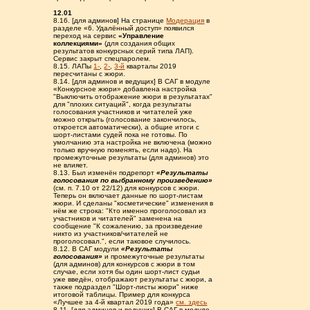
12.01
8.16. [для админов] На странице
Модерация
в
разделе «6. Удалённый доступ» появился
переход на сервис
«Управление
коллекциями»
(для создания общих
результатов конкурсных серий типа ЛАП).
Сервис закрыт спецпаролем.
8.15. ЛАПы
1-
,
2-
,
3-й
кварталы 2019
пересчитаны с жюри.
8.14. [для админов и ведущих] В САГ в модуле
«Конкурсное жюри» добавлена настройка
"Выключить отображение жюри в результатах"
для "плохих ситуаций", когда результаты
голосования участников и читателей уже
можно открыть (голосование закончилось,
откроется автоматически), а общие итоги с
шорт-листами судей пока не готовы. По
умолчанию эта настройка не включена (можно
только вручную поменять, если надо). На
промежуточные результаты (для админов) это
не влияет.
8.13. Был изменён подрепорт
«Результаты
голосования по выбранному произведению»
(см. п. 7.10 от 22/12) для конкурсов с жюри.
Теперь он включает данные по шорт-листам
жюри. И сделаны "косметические" изменения в
нём же строка: "Кто именно проголосовал из
участников и читателей" заменена на
сообщение "К сожалению, за произведение
никто из участников/читателей не
проголосовал.", если таковое случилось.
8.12. В САГ модули
«Результаты
голосования»
и промежуточные результаты
(для админов) для конкурсов с жюри в том
случае, если хотя бы один шорт-лист судьи
уже введён, отображают результаты с жюри, а
также подраздел "Шорт-листы жюри" ниже
итоговой таблицы. Пример для конкурса
«Лучшее за 4-й квартал 2019 года»
см. здесь
8.11. [для админов и ведущих] В САГ в модуле