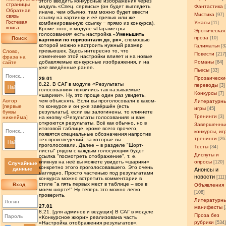
этого вводить конкурсные изображения через
страницы
модуль «Спец. сервисы» (он будет выглядеть
Фантастика
Обратная
иначе, чем обычно, там можно будет ввести
Мистика
[97]
связь
ссылку на картинку и её превью или же
Гостевая
Ужасы
комбинированную ссылку − прямо из конкурса).
[11]
книга
Кроме того, в модуле «Параметры
Эротическая
голосования» есть настройка
«Уменьшить
проза
Поиск
[10]
картинки по горизонтали до, px»
, спомощью
которой можно настроить нужный размер
Галиматья
[3
превьюшек. Здесь интересно то, что
Слово,
Повести
[217
изменение этой настройки влияет и на новые
фраза на
добавляемые конкурсные изображения, и на
Романы
сайте
[84]
уже введённые ранее.
Пьесы
[33]
Прозаически
29.01
8.22. В САГ в модуле «Результаты
переводы
[3]
Найти
голосования» появились так называемые
Конкурсы
[7]
«шарики». Ну, это проще один раз увидеть,
Автор
чем объяснять. Если вы проголосовали в каком-
Литературн
[первые
то конкурсе и он уже завёршён (есть
игры
[45]
буквы
результаты), если вы залогинены, то кликнете
Тренинги
[3]
никнейма]
на кнопку «Результаты голосования» и вам
откроются результаты. Всё как обычно, но в
Завершенны
итоговой таблице, кроме всего прочего,
конкурсы, иг
появятся специальные обозначения напротив
тренинги
[26
тех произведений, за которые вы
Найти
проголосовали. Далее – в разделе "Шорт-
Тесты
[34]
листы" рядом с каждым голосующим будет
Диспуты и
ссылка "посмотреть отображение", т. е.
кликнув на неё вы можете увидеть «шарики»
опросы
[120]
Случайные
конкретно этого проголосовавшего. Это очень
данные
Анонсы и
наглядно. Просто частенько под результатами
новости
[111
конкурса можно встретить комментарии в
стиле "а пять первых мест в таблице – все в
Вход
Объявления
моем шорте!" Ну теперь это можно легко
[108]
проверить.
Литературн
27.01
манифесты
8.21. [для админов и ведущих] В САГ в модуле
Проза без
«Конкурсное жюри» реализована часть
рубрики
«Настройка отображения результатов».
[534