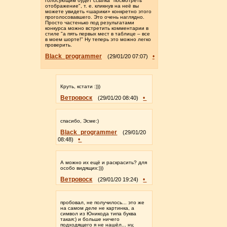
голосующим будет ссылка "посмотреть
отображение", т. е. кликнув на неё вы
можете увидеть «шарики» конкретно этого
проголосовавшего. Это очень наглядно.
Просто частенько под результатами
конкурса можно встретить комментарии в
стиле "а пять первых мест в таблице – все
в моем шорте!" Ну теперь это можно легко
проверить.
Black_programmer
•
(29/01/20 07:07)
Круть, кстати :)))
Ветровоск
•
(29/01/20 08:40)
спасибо, Эсме:)
Black_programmer
(29/01/20
•
08:48)
А можно их ещё и раскрасить? для
особо видящих:)))
Ветровоск
•
(29/01/20 19:24)
пробовал, не получилось... это же
на самом деле не картинка, а
символ из Юникода типа буква
такая:) и больше ничего
подходящего я не нашёл... ну,