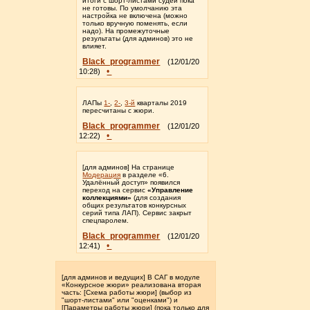
итоги с шорт-листами судей пока
не готовы. По умолчанию эта
настройка не включена (можно
только вручную поменять, если
надо). На промежуточные
результаты (для админов) это не
влияет.
Black_programmer
(12/01/20
•
10:28)
ЛАПы
1-
,
2-
,
3-й
кварталы 2019
пересчитаны с жюри.
Black_programmer
(12/01/20
•
12:22)
[для админов] На странице
Модерация
в разделе «6.
Удалённый доступ» появился
переход на сервис
«Управление
коллекциями»
(для создания
общих результатов конкурсных
серий типа ЛАП). Сервис закрыт
спецпаролем.
Black_programmer
(12/01/20
•
12:41)
[для админов и ведущих] В САГ в модуле
«Конкурсное жюри» реализована вторая
часть: [Схема работы жюри] (выбор из
"шорт-листами" или "оценками") и
[Параметры работы жюри] (пока только для