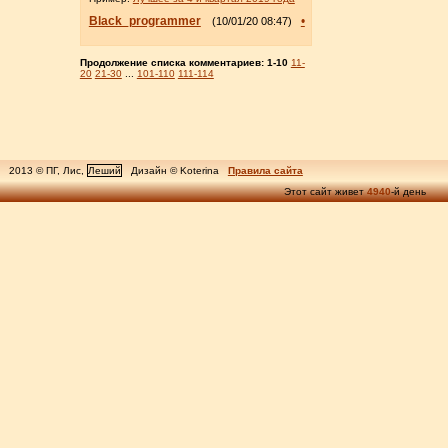
Black_programmer
•
(10/01/20 08:47)
Продолжение списка комментариев:
1-10
11-
20
21-30
...
101-110
111-114
2013 © ПГ, Лис,
Леший
Дизайн © Koterina
Правила сайта
Этот сайт живет
4940
-й день