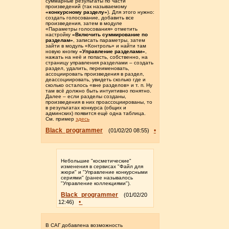
суммарные результаты по части
произведений (так называемому
«конкурсному разделу»
). Для этого нужно:
создать голосование, добавить все
произведения, затем в модуле
«Параметры голосования» отметить
настройку
«Включить суммирование по
разделам»
, записать параметры, затем
зайти в модуль «Контроль» и найти там
новую кнопку
«Управление разделами»
,
нажать на неё и попасть, собственно, на
страницу управления разделами – создать
раздел, удалить, переименовать,
ассоциировать произведения в раздел,
деассоциировать, увидеть сколько где и
сколько осталось «вне разделов» и т. п. Ну
там всё должно быть интуитивно понятно.
Далее – если разделы созданы,
произведения в них проассоциированы, то
в результатах конкурса (общих и
админских) появится ещё одна таблица.
См. пример
здесь
Black_programmer
•
(01/02/20 08:55)
Небольшие "косметические"
изменения в сервисах "Файл для
жюри" и "Управление конкурсными
сериями" (ранее называлось
"Управление коллекциями").
Black_programmer
(01/02/20
•
12:46)
В САГ добавлена возможность