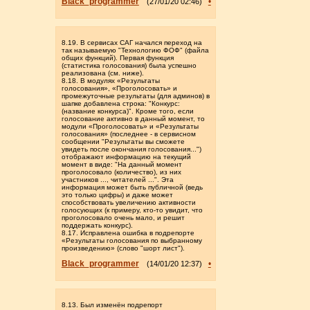
Black_programmer
•
(27/01/20 02:46)
8.19. В сервисах САГ начался переход на
так называемую "Технологию ФОФ" (файла
общих функций). Первая функция
(статистика голосования) была успешно
реализована (см. ниже).
8.18. В модулях «Результаты
голосования», «Проголосовать» и
промежуточные результаты (для админов) в
шапке добавлена строка: "Конкурс:
(название конкурса)". Кроме того, если
голосование активно в данный момент, то
модули «Проголосовать» и «Результаты
голосования» (последнее - в сервисном
сообщении "Результаты вы сможете
увидеть после окончания голосования...")
отображают информацию на текущий
момент в виде: "На данный момент
проголосовало (количество), из них
участников ..., читателей ...". Эта
информация может быть публичной (ведь
это только цифры) и даже может
способствовать увеличению активности
голосующих (к примеру, кто-то увидит, что
проголосовало очень мало, и решит
поддержать конкурс).
8.17. Исправлена ошибка в подрепорте
«Результаты голосования по выбранному
произведению» (слово "шорт лист").
Black_programmer
•
(14/01/20 12:37)
8.13. Был изменён подрепорт