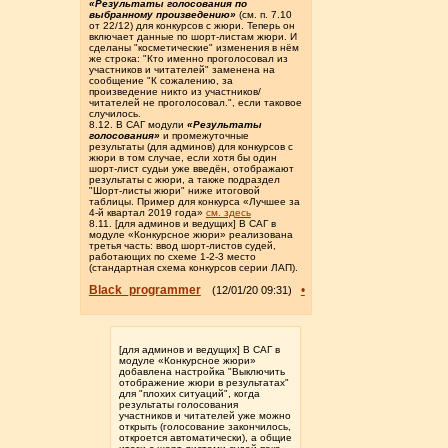
«Результаты голосования по
выбранному произведению»
(см. п. 7.10
от 22/12) для конкурсов с жюри. Теперь он
включает данные по шорт-листам жюри. И
сделаны "косметические" изменения в нём
же строка: "Кто именно проголосовал из
участников и читателей" заменена на
сообщение "К сожалению, за
произведение никто из участников/
читателей не проголосовал.", если таковое
случилось.
8.12. В САГ модули
«Результаты
голосования»
и промежуточные
результаты (для админов) для конкурсов с
жюри в том случае, если хотя бы один
шорт-лист судьи уже введён, отображают
результаты с жюри, а также подраздел
"Шорт-листы жюри" ниже итоговой
таблицы. Пример для конкурса «Лучшее за
4-й квартал 2019 года»
см. здесь
8.11. [для админов и ведущих] В САГ в
модуле «Конкурсное жюри» реализована
третья часть: ввод шорт-листов судей,
работающих по схеме 1-2-3 место
(стандартная схема конкурсов серии ЛАП).
Black_programmer
•
(12/01/20 09:31)
[для админов и ведущих] В САГ в
модуле «Конкурсное жюри»
добавлена настройка "Выключить
отображение жюри в результатах"
для "плохих ситуаций", когда
результаты голосования
участников и читателей уже можно
открыть (голосование закончилось,
откроется автоматически), а общие