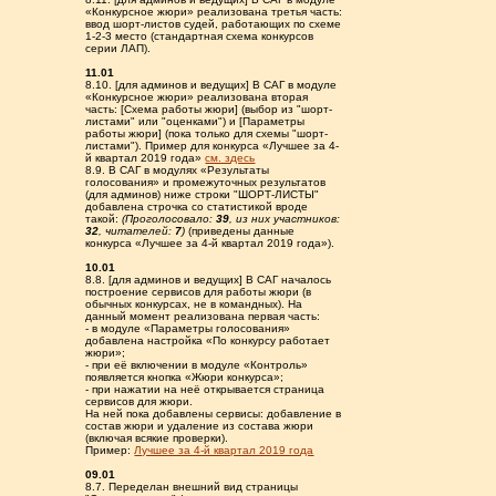
«Конкурсное жюри» реализована третья часть:
ввод шорт-листов судей, работающих по схеме
1-2-3 место (стандартная схема конкурсов
серии ЛАП).
11.01
8.10. [для админов и ведущих] В САГ в модуле
«Конкурсное жюри» реализована вторая
часть: [Схема работы жюри] (выбор из "шорт-
листами" или "оценками") и [Параметры
работы жюри] (пока только для схемы "шорт-
листами"). Пример для конкурса «Лучшее за 4-
й квартал 2019 года»
см. здесь
8.9. В САГ в модулях «Результаты
голосования» и промежуточных результатов
(для админов) ниже строки "ШОРТ-ЛИСТЫ"
добавлена строчка со статистикой вроде
такой:
(Проголосовало:
39
, из них участников:
32
, читателей:
7
)
(приведены данные
конкурса «Лучшее за 4-й квартал 2019 года»).
10.01
8.8. [для админов и ведущих] В САГ началось
построение сервисов для работы жюри (в
обычных конкурсах, не в командных). На
данный момент реализована первая часть:
- в модуле «Параметры голосования»
добавлена настройка «По конкурсу работает
жюри»;
- при её включении в модуле «Контроль»
появляется кнопка «Жюри конкурса»;
- при нажатии на неё открывается страница
сервисов для жюри.
На ней пока добавлены сервисы: добавление в
состав жюри и удаление из состава жюри
(включая всякие проверки).
Пример:
Лучшее за 4-й квартал 2019 года
09.01
8.7. Переделан внешний вид страницы