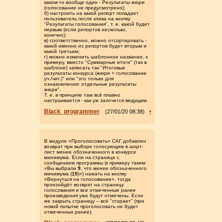
каком-то вообще один - Результаты жюри
(голосование не предусмотрено);
б) настроить на какой репорт попадает
пользователь после клика на кнопку
"Результаты голосования", т. е. какой будет
первым (если репортов несколько,
конечно);
в) соответственно, можно отсортировать -
какой именно из репортов будет вторым и
какой третьим;
г) можно изменить шаблонное название, к
примеру, вместо "Суммарные итоги" (так в
шаблоне) записать так "Итоговые
результаты конкурса (жюри + голосование
уч./чит.)" или "это только для
ознакомления: отдельные результаты
жюри".
Т. е. в принципе там всё плавно
настраивается - как уж захочется ведущим.
Black_programmer
•
(27/01/20 08:38)
В модуле «Проголосовать» САГ добавлен
возврат при выборе голосующим в шорт-
лист менее обозначенного в конкурсе
минимума. Если на странице с
сообщением программы (к примеру таким:
«Вы выбрали
9
, что менее обозначенного
минимума (
15
)») нажать на кнопку
«Вернуться на голосование», тогда
произойдёт возврат на страницу
голосования и все отмеченные ранее
произведения уже будут отмечены. Если
же закрыть страницу – всё "сгорает" (при
новой попытке проголосовать не будет
отмеченных ранее).