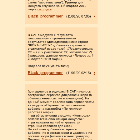
схемы "шорт-листами"). Пример для
конкурса «Лучшее за 4-й квартал 2019
года»
см. здесь
Black_programmer
•
(11/01/20 07:05)
В САГ в модулях «Результаты
голосования» и промежуточных
результатов (для админов) ниже строки
"ШОРТ-ЛИСТЫ" добавлена строчка со
статистикой вроде такой:
(Проголосовало:
39
, из них участников:
32
, читателей:
7
)
(приведены данные конкурса «Лучшее за 4-
й квартал 2019 года»).
Надоело вручную считать:)
Black_programmer
•
(11/01/20 02:15)
[для админов и ведущих] В САГ началось
построение сервисов для работы жюри (в
обычных конкурсах, не в командных). На
данный момент реализована первая часть:
- в модуле «Параметры голосования»
добавлена настройка «По конкурсу
работает жюри»;
- при её включении в модуле «Контроль»
появляется кнопка «Жюри конкурса»;
- при нажатии на неё открывается
страница сервисов для жюри.
На ней пока добавлены сервисы:
добавление в состав жюри и удаление из
состава жюри (включая всякие проверки).
Пример:
Лучшее за 4-й квартал 2019 года