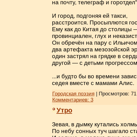
на почту, телеграф и горотдел"
И город, подгоняя ей такси,
расстроится. Просыплются го
Ему как до Китая до столицы 
провинциален, глух и неказис
Он обречён на пару с Ильичо
два артефакта мезозойской э
один застрял на грядке в серд
другой — с детьми прогрессо
...и будто бы во времени завис
седея вместе с мамами Алис.
Городская поэзия
| Просмотров: 71
Комментариев:
3
Утро
Зевая, в дымку кутались холмы
По небу сонных туч шагало ст