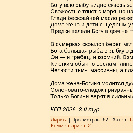
Богу всю рыбу видно сквозь зо
Свежестью тянет с моря, но н
Глади бескрайней масло режет,
Дома жена и дети с щедрым у
Предки велели Богу в дом не п
В сумерках скрылся берег, мгл
Бога большая рыба в зыбкую д
Он — и гребец, и кормчий. Взм
К легким обычно вёслам глино
Челюсти тьмы массивны, а пл
Дома жена-Богиня молится ду
Солоновато-сладок призрачны
Только Богини верят в сильны
КГП-2026. 3-й тур
Лирика
| Просмотров: 62 | Автор:
T
Комментариев:
2