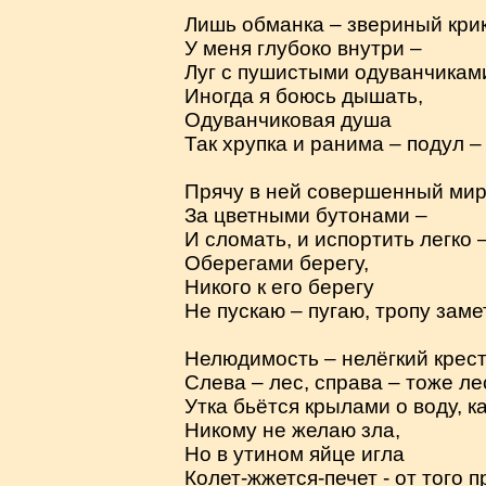
Лишь обманка – звериный крик
У меня глубоко внутри –
Луг с пушистыми одуванчикам
Иногда я боюсь дышать,
Одуванчиковая душа
Так хрупка и ранима – подул – 
Прячу в ней совершенный мир
За цветными бутонами –
И сломать, и испортить легко 
Оберегами берегу,
Никого к его берегу
Не пускаю – пугаю, тропу зам
Нелюдимость – нелёгкий крест
Слева – лес, справа – тоже ле
Утка бьётся крылами о воду, к
Никому не желаю зла,
Но в утином яйце игла
Колет-жжется-печет - от того п