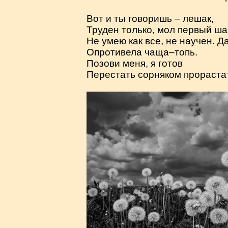
Вот и ты говоришь – лешак,
Труден только, мол первый ша
Не умею как все, не научен. Д
Опротивела чаща–топь.
Позови меня, я готов
Перестать сорняком прорастат