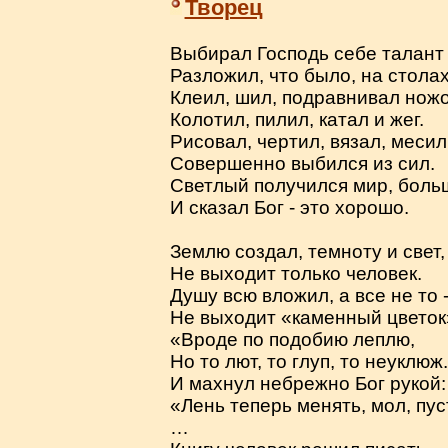
Творец
Выбирал Господь себе талант 
Разложил, что было, на столах
Клеил, шил, подравнивал нож
Колотил, пилил, катал и жег.
Рисовал, чертил, вязал, месил
Совершенно выбился из сил.
Светлый получился мир, боль
И сказал Бог - это хорошо.
Землю создал, темноту и свет,
Не выходит только человек.
Душу всю вложил, а все не то 
Не выходит «каменный цветок
«Вроде по подобию леплю,
Но то лют, то глуп, то неуклюж
И махнул небрежно Бог рукой:
«Лень теперь менять, мол, пус
…