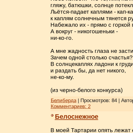
гляжу, батюшки, солнце потекл
Льётся-падает каплями - кап-ка
к каплям солнечным тянется ру
Набежало их - прямо с горкой 
А вокруг - никогошеньки -
ни-ко-го.
А мне жадность глаза не засти
Зачем одной столько счастья?
В солнцекаплях ладони к груди
и раздать бы, да нет никого,
не-ко-му.
(из черно-белого конкурса)
Белиберда
| Просмотров: 84 | Авто
Комментариев:
2
Белоснежное
В моей Тартарии опять лежат 