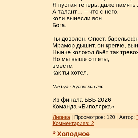
Я пустая теперь, даже память 
А талант… – что с него,
коли вынесли вон
Бога.
Ты доволен, Огюст, барельеф
Мрамор дышит, он крепче, вы
Нынче колокол бьёт так трево
Но мы выше отпеты,
вместе,
как ты хотел.
*Ле буа - Булонский лес
Из финала БВБ-2026
Команда «Биполярка»
Лирика
| Просмотров: 120 | Автор:
Комментариев:
2
Холодное