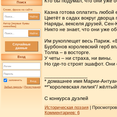
Кто бы подумал, что они уже 
Поиск
Слово, фраза на сайте
Казна готова оплатить любой е
Найти
Цветёт в садах вокруг дворца
Наряды, векселя друзей, Сен-К
Автор [первые буквы
никнейма]
Никто не знает, что они уже о
Найти
Им рукоплещет весь Париж. «В
Случайные
Бурбонов королевский герб впл
данные
Толпа – в восторге.
Вход
У четы – ни страха, ни вины.
Но где-то строят эшафот. Они
_______________
* домашнее имя Марии-Антуа
запомнить
Вход
**"королевская лилия"/ жёлтый
Забыл пароль
|
Регистрация
С конкурса дуэлей
Историческая поэзия
| Просмотров:
Комментариев:
6