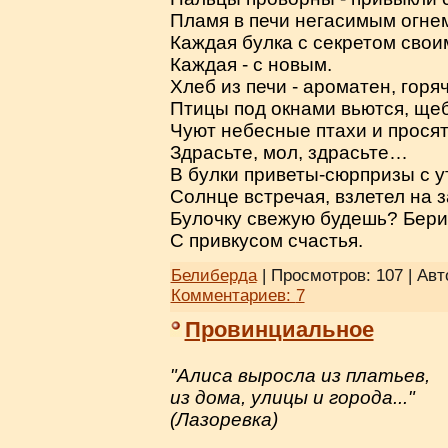
Пламя в печи негасимым огнем
Каждая булка с секретом свои
Каждая - с новым.
Хлеб из печи - ароматен, горя
Птицы под окнами вьются, щеб
Чуют небесные птахи и просят,
Здрасьте, мол, здрасьте…
В булки приветы-сюрпризы с у
Солнце встречая, взлетел на з
Булочку свежую будешь? Бери 
С привкусом счастья.
Белиберда
| Просмотров: 107 | Авт
Комментариев:
7
Провинциальное
"Алиса выросла из платьев,
из дома, улицы и города..."
(Лазоревка)