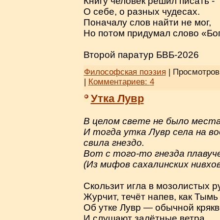
Книгу человек решил писать -
О себе, о разных чудесах.
Поначалу слов найти не мог,
Но потом придумал слово «Б
Второй паратур БВБ-2026
Философская поэзия
| Просмотров:
|
Комментариев:
4
Утка Лувр
В целом свете не было места
И тогда утка Лувр села на во
свила гнездо.
Вот с того-то гнезда плавуч
(Из мифов сахалинских нивхов
Скользит игла в мозолистых р
Журчит, течёт напев, как Тымь 
Об утке Лувр — обычной крякв
И слушают залётные ветра