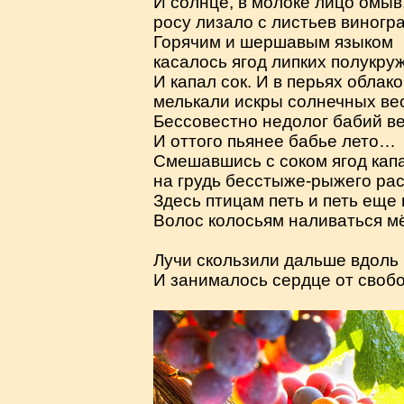
И солнце, в молоке лицо омыв
росу лизало с листьев виногра
Горячим и шершавым языком
касалось ягод липких полукру
И капал сок. И в перьях облако
мелькали искры солнечных ве
Бессовестно недолог бабий ве
И оттого пьянее бабье лето…
Смешавшись с соком ягод капа
на грудь бесстыже-рыжего рас
Здесь птицам петь и петь еще 
Волос колосьям наливаться 
Лучи скользили дальше вдоль 
И занималось сердце от своб