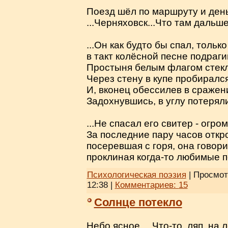
Поезд шёл по маршруту и ден
...Черняховск...Что там дальше
...Он как будто бы спал, тольк
в такт колёсной песне подраги
Простыня белым флагом стекл
Через стену в купе пробирался
И, вконец обессилев в сражен
Задохнувшись, в углу потеряли
...Не спасал его свитер - огро
За последние пару часов откр
посеревшая с горя, она говори
проклиная когда-то любимые п
Психологическая поэзия
| Просмот
12:38
|
Комментариев:
15
Солнце потекло
Небо ясное… Что-то, ляп, на л