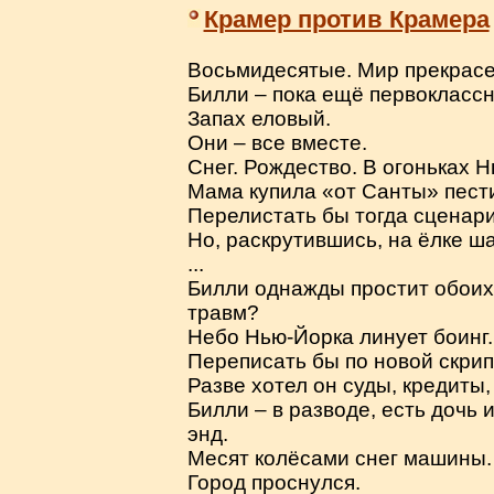
Крамер против Крамера
Восьмидесятые. Мир прекрасе
Билли – пока ещё первоклассн
Запах еловый.
Они – все вместе.
Снег. Рождество. В огоньках Н
Мама купила «от Санты» пестик
Перелистать бы тогда сценари
Но, раскрутившись, на ёлке ш
...
Билли однажды простит обоих 
травм?
Небо Нью-Йорка линует боинг. 
Переписать бы по новой скри
Разве хотел он суды, кредиты
Билли – в разводе, есть дочь и
энд.
Месят колёсами снег машины.
Город проснулся.