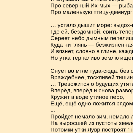
Про северный Их-мых — рыбац
Про маленькую птицу-демиург
… устало дышит море: выдох-
Где ей, бездомной, свить тепе
Сереет небо дымным пепелищ
Куда ни глянь — безжизненная
И вязнет, словно в глине, кажд
Но утка терпеливо землю ищет
Снует во мгле туда-сюда, без 
Враждебнее, тоскливей тишин
… Тревожится о будущих утят
Вперёд, вперёд и снова развор
Кружит в воде утиное перо,
Ещё, ещё одно ложится рядом
...
Пройдет немало зим, немало л
На выросшей из пустоты земл
Потомки утки Лувр построят гн