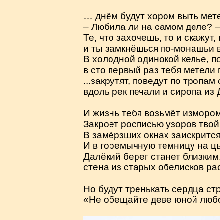
… днём будут хором выть мете
– Любила ли на самом деле? – 
Те, что захочешь, то и скажут,
и ты замкнёшься по-монашьи в
В холодной одинокой келье, п
в сто первый раз тебя метели 
...закрутят, поведут по тропам
вдоль рек печали и сиропа из 
И жизнь тебя возьмёт измором
Закроет росписью узоров твой
В замёрзших окнах заискрится
И в горемычную темницу на цы
Далёкий берег станет близким
стена из старых обелисков ра
Но будут тренькать сердца стр
«Не обещайте деве юной любо