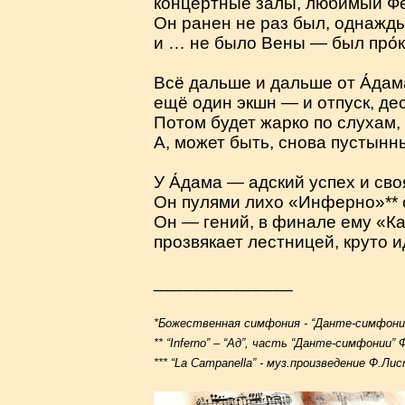
концертные залы, любимый Ф
Он ранен не раз был, однажд
и … не было Вены — был про́
Всё дальше и дальше от А́дам
ещё один экшн — и отпуск, дес
Потом будет жарко по слухам,
А, может быть, снова пустын
У А́дама — адский успех и сво
Он пулями лихо «Инферно»** с
Он — гений, в финале ему «Ка
прозвякает лестницей, круто 
______________
*Божественная симфония - “Данте-симфони
** “Inferno” – “Ад”, часть “Данте-симфонии”
*** “La Campanella” - муз.произведение Ф.Ли