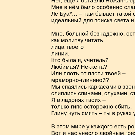
Нет, ещё я оставлю Ножан-сюр
Мне в нём было особенно слав
Ле Буа*… – там бывает такой 
идеальный для поиска света и 
Мне, больной безнадёжно, ост
как молитву читать
лица твоего
линии.
Кто была я, учитель?
Любимая? Не-жена?
Или плоть от плоти твоей –
мраморно-глиняной?
Мы спаялись каркасами в звен
слиплись спинами, слухами, с
Я в ладонях твоих –
только гипс осторожно сбить,
Глину чуть смять – ты в руках 
В этом мире у каждого есть ро
Вот и нас унесло двойным гря