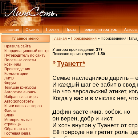
Главная
О сайте
Поэзия
Проза
Теория литературы
Авторы
Главное меню
Главная
»
Произведения
» Произведения [Talya
Правила сайта
У автора произведений:
377
Координационный центр
Показано произведений:
1-50
Путеводитель по сайту
Полезные советы
Туанетт*
новичкам
Произведения
Комментарии
Семье наследников дарить – 
ЛитО
Форум
И каждый шаг её забит в свод 
Текущие конкурсы
Но что версальский этикет, ко
Авторские анонсы
Избранные авторы
Когда у вас и в мыслях нет, чт
Авто(р)портреты
Книги наших авторов
Файлы
Дофин застенчив, робок, но
Блоги
он верен, добр и чист.
Мемориальные
страницы
И хоть внутри у Туанетт от стр
Обратная связь
Её природе не претит роль ца
Гостевая книга