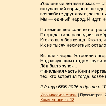
Убелённый летами вожак — ст
исхудавший изрядно в походе
возлюбите друг друга, закрыты
Мы — единый народ. И идти на
Потемневшее солнце не грело.
Птеродактиль-разведчик замёр
Кто-то выл без конца. Кто-то, 
Их из тысяч несметных остало
Вышли к морю. Устроили лагер
Над кочующим стадом кружила
Лёд был хрупок...
Финальная часть Книги мёртв
тех, кто встретил тогда, возле
2-й тур БВБ-2026 в дуэте с "
Иронические стихи
| Просмотров: 
Комментариев:
13