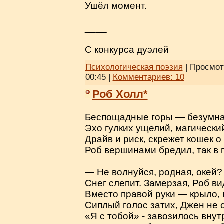
Ушёл момент.
____
С конкурса дуэлей
Психологическая поэзия
| Просмот
00:45
|
Комментариев:
10
Роб Холл*
Беспощадные горы — безумна
Эхо гулких ущелий, магический
Драйв и риск, скрежет кошек о
Роб вершинами бредил, так в
— Не волнуйся, родная, окей?
Снег слепит. Замерзая, Роб ви
Вместо правой руки — крыло, 
Сиплый голос затих, Джен не 
«Я с тобой» - завозилось внут