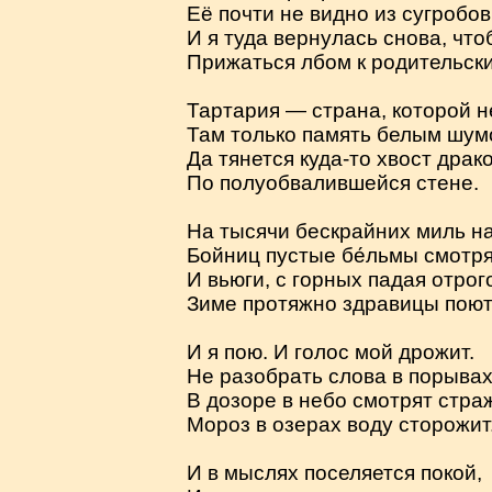
Её почти не видно из сугробов
И я туда вернулась снова, что
Прижаться лбом к родительски
Тартария — страна, которой не
Там только память белым шум
Да тянется куда-то хвост драк
По полуобвалившейся стене.
На тысячи бескрайних миль на
Бойниц пустые бе́льмы смотря
И вьюги, с горных падая отрог
Зиме протяжно здравицы поют
И я пою. И голос мой дрожит.
Не разобрать слова в порывах
В дозоре в небо смотрят стра
Мороз в озерах воду сторожит
И в мыслях поселяется покой,