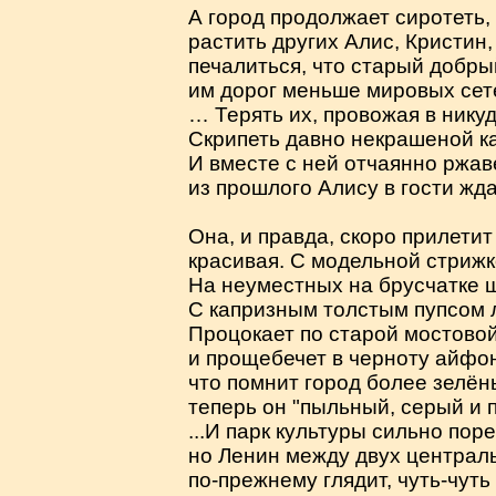
А город продолжает сиротеть,
растить других Алис, Кристин,
печалиться, что старый добры
им дорог меньше мировых сет
… Терять их, провожая в никуд
Скрипеть давно некрашеной к
И вместе с ней отчаянно ржав
из прошлого Алису в гости жда
Она, и правда, скоро прилети
красивая. С модельной стрижк
На неуместных на брусчатке 
С капризным толстым пупсом л
Процокает по старой мостово
и прощебечет в черноту айфо
что помнит город более зелё
теперь он "пыльный, серый и п
...И парк культуры сильно поре
но Ленин между двух централ
по-прежнему глядит, чуть-чуть