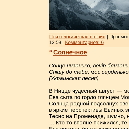
Психологическая поэзия
| Просмот
12:59
|
Комментариев:
6
Солнечное
Сонце низенько, вечір близень
Спішу до тебе, моє серденько
(Украинская песня)
В Ницце чудесный август — м
Ева сыта по горло глянцем Мо
Солнца родной подсолнух свер
в яркие перспективы Евиных з
Тесно на Променаде, шумно, 
… Кто-то вполне прижился, те 
Ева сегодня будто даже не ела