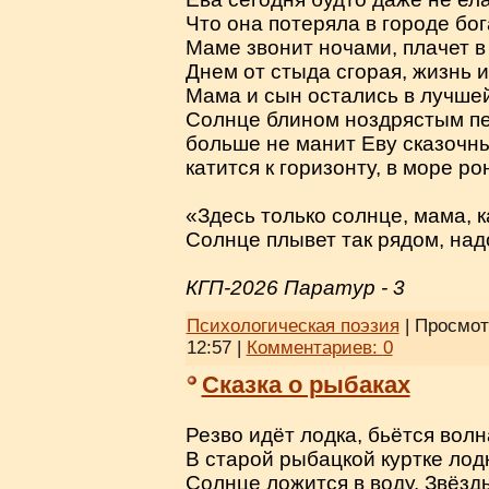
Что она потеряла в городе бо
Маме звонит ночами, плачет в
Днем от стыда сгорая, жизнь и
Мама и сын остались в лучшей
Солнце блином ноздрястым пе
больше не манит Еву сказоч
катится к горизонту, в море ро
«Здесь только солнце, мама, к
Солнце плывет так рядом, на
КГП-2026 Паратур - 3
Психологическая поэзия
| Просмот
12:57
|
Комментариев:
0
Сказка о рыбаках
Резво идёт лодка, бьётся волн
В старой рыбацкой куртке лодк
Солнце ложится в воду. Звёзды