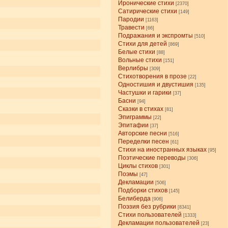
Иронические стихи
[2370]
Сатирические стихи
[149]
Пародии
[1163]
Травести
[66]
Подражания и экспромты
[510]
Стихи для детей
[869]
Белые стихи
[88]
Вольные стихи
[151]
Верлибры
[309]
Стихотворения в прозе
[22]
Одностишия и двустишия
[135]
Частушки и гарики
[37]
Басни
[94]
Сказки в стихах
[81]
Эпиграммы
[22]
Эпитафии
[37]
Авторские песни
[516]
Переделки песен
[61]
Стихи на иностранных языках
[95]
Поэтические переводы
[306]
Циклы стихов
[301]
Поэмы
[47]
Декламации
[506]
Подборки стихов
[145]
Белиберда
[906]
Поэзия без рубрики
[8341]
Стихи пользователей
[1333]
Декламации пользователей
[23]