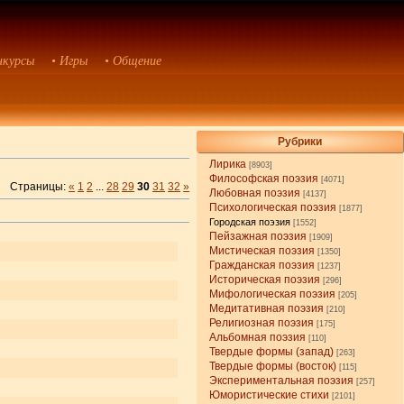
нкурсы
• Игры
• Общение
Рубрики
Лирика
[8903]
Философская поэзия
[4071]
Страницы:
«
1
2
...
28
29
30
31
32
»
Любовная поэзия
[4137]
Психологическая поэзия
[1877]
Городская поэзия
[1552]
Пейзажная поэзия
[1909]
Мистическая поэзия
[1350]
Гражданская поэзия
[1237]
Историческая поэзия
[296]
Мифологическая поэзия
[205]
Медитативная поэзия
[210]
Религиозная поэзия
[175]
Альбомная поэзия
[110]
Твердые формы (запад)
[263]
Твердые формы (восток)
[115]
Экспериментальная поэзия
[257]
Юмористические стихи
[2101]