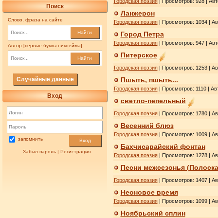
Городская поэзия
| Просмотров: 928 | Ав
Поиск
Ланжерон
Слово, фраза на сайте
Городская поэзия
| Просмотров: 1034 | А
Найти
Город Петра
Городская поэзия
| Просмотров: 947 | Ав
Автор [первые буквы никнейма]
Питерское
Найти
Городская поэзия
| Просмотров: 1253 | А
Случайные данные
Пшыть, пшыть...
Городская поэзия
| Просмотров: 1110 | Ав
Вход
светло-пепельный
Городская поэзия
| Просмотров: 1780 | А
Весенний блюз
Городская поэзия
| Просмотров: 1009 | А
запомнить
Вход
Бахчисарайский фонтан
Забыл пароль
|
Регистрация
Городская поэзия
| Просмотров: 1278 | А
Песни межсезонья (Полоска
Городская поэзия
| Просмотров: 1407 | А
Неоновое время
Городская поэзия
| Просмотров: 1099 | А
Ноябрьский сплин