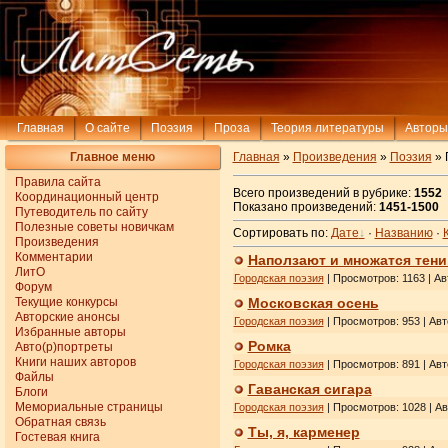
Главная
О сайте
Поэзия
Проза
Теория литературы
Авторы
Главное меню
Главная
»
Произведения
»
Поэзия
» 
Правила сайта
Всего произведений в рубрике:
1552
Координационный центр
Показано произведений:
1451-1500
Путеводитель по сайту
Полезные советы новичкам
Сортировать по:
Дате
·
Названию
·
Произведения
Комментарии
Наползают и множатся тени.
ЛитО
Городская поэзия
| Просмотров: 1163 | Ав
Форум
Текущие конкурсы
Московская осень
Авторские анонсы
Городская поэзия
| Просмотров: 953 | Ав
Избранные авторы
Ромка
Авто(р)портреты
Книги наших авторов
Городская поэзия
| Просмотров: 891 | Ав
Файлы
Гаванская сигара
Блоги
Мемориальные страницы
Городская поэзия
| Просмотров: 1028 | А
Обратная связь
Ты, я, карменер
Гостевая книга