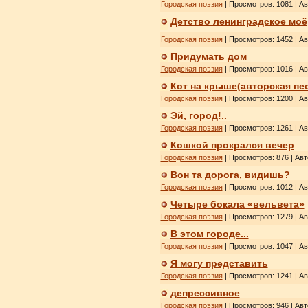
Городская поэзия
| Просмотров: 1081 | А
Детство ленинградское моё
Городская поэзия
| Просмотров: 1452 | А
Придумать дом
Городская поэзия
| Просмотров: 1016 | А
Кот на крыше(авторская пе
Городская поэзия
| Просмотров: 1200 | А
Эй, город!..
Городская поэзия
| Просмотров: 1261 | А
Кошкой прокрался вечер
Городская поэзия
| Просмотров: 876 | Ав
Вон та дорога, видишь?
Городская поэзия
| Просмотров: 1012 | А
Четыре бокала «вельвета»
Городская поэзия
| Просмотров: 1279 | А
В этом городе...
Городская поэзия
| Просмотров: 1047 | А
Я могу представить
Городская поэзия
| Просмотров: 1241 | А
депрессивное
Городская поэзия
| Просмотров: 946 | Ав