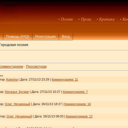
• Поэзия
• Проза
• Критика
• Ко
Помощь (FAQ)
Регистрация
Вход
Городская поэзия
Комментариям
·
Просмотрам
..
тор:
Koterina
| Дата:
27/11/13 23:29
|
Комментариев:
11
тор:
Наталья_Бугаре
| Дата:
27/11/13 10:27
|
Комментариев:
7
тор:
Олег_Нечаянный
| Дата:
26/11/13 18:27
|
Комментариев:
16
втор:
Олег_Нечаянный
| Дата:
26/11/13 06:03
|
Комментариев:
12