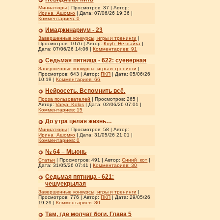
Миниатюры
| Просмотров: 37 | Автор:
Ирина_Ашомко
| Дата:
07/06/26 19:36
|
Комментариев:
0
Имаджинариум - 23
Завершенные конкурсы, игры и тренинги
|
Просмотров: 1076 | Автор:
Клуб_Незнайка
|
Дата:
07/06/26 14:06
|
Комментариев:
91
Седьмая пятница - 622: суеверная
Завершенные конкурсы, игры и тренинги
|
Просмотров: 643 | Автор:
ПКП
| Дата:
05/06/26
10:19
|
Комментариев:
66
Нейросеть. Вспомнить всё.
Проза пользователей
| Просмотров: 265 |
Автор:
Varya_Kolos
| Дата:
02/06/26 07:01
|
Комментариев:
15
До утра целая жизнь…
Миниатюры
| Просмотров: 58 | Автор:
Ирина_Ашомко
| Дата:
31/05/26 21:01
|
Комментариев:
0
№ 64 – Мьюнь
Статьи
| Просмотров: 491 | Автор:
Синий_кот
|
Дата:
31/05/26 07:41
|
Комментариев:
30
Седьмая пятница - 621:
чешуекрылая
Завершенные конкурсы, игры и тренинги
|
Просмотров: 776 | Автор:
ПКП
| Дата:
29/05/26
19:29
|
Комментариев:
80
Там, где молчат боги. Глава 5