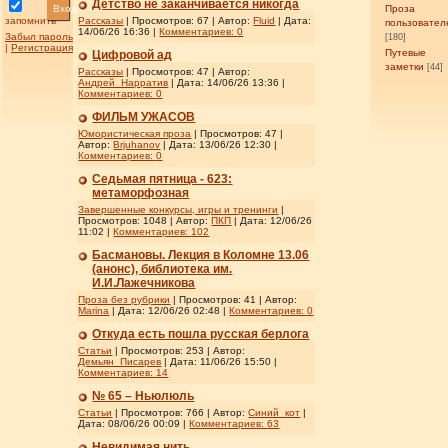
Детство не заканчивается никогда
Вход
Проза
запомнить
Рассказы
| Просмотров: 67 | Автор:
Fluid
| Дата:
пользовател
14/06/26 16:36
|
Комментариев:
0
Забыл пароль
[180]
|
Регистрация
Путевые
Цифровой ад
заметки
[44]
Рассказы
| Просмотров: 47 | Автор:
Андрей_Нарратив
| Дата:
14/06/26 13:36
|
Комментариев:
0
ФИЛЬМ УЖАСОВ
Юмористическая проза
| Просмотров: 47 |
Автор:
Brjuhanov
| Дата:
13/06/26 12:30
|
Комментариев:
0
Седьмая пятница - 623:
метаморфозная
Завершенные конкурсы, игры и тренинги
|
Просмотров: 1048 | Автор:
ПКП
| Дата:
12/06/26
11:02
|
Комментариев:
102
Басмановы. Лекция в Коломне 13.06
(анонс), библиотека им.
И.И.Лажечникова
Проза без рубрики
| Просмотров: 41 | Автор:
Marina
| Дата:
12/06/26 02:48
|
Комментариев:
0
Откуда есть пошла русская берлога
Статьи
| Просмотров: 253 | Автор:
Демьян_Писарев
| Дата:
11/06/26 15:50
|
Комментариев:
14
№ 65 – Ньюлюль
Статьи
| Просмотров: 766 | Автор:
Синий_кот
|
Дата:
08/06/26 00:09
|
Комментариев:
63
Невидимая нить