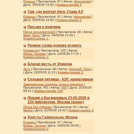
Романы
| Просмотров: 37 | Автор:
dheeaamad
|
Дата:
25/05/26 15:02
|
Комментариев:
0
Там, где молчат боги. Глава 4.5
Романы
| Просмотров: 41 | Автор:
dheeaamad
|
Дата:
25/05/26 15:00
|
Комментариев:
0
Письмо к мужчине
Проза пользователей
| Просмотров: 49 | Автор:
Мару_Бато
| Дата:
24/05/26 21:54
|
Комментариев:
1
Первое слово дороже второго
Галиматья
| Просмотров: 105 | Автор:
Ирина_Ашомко
| Дата:
23/05/26 17:31
|
Комментариев:
2
Благая весть от Эпикура
Эссе
| Просмотров: 48 | Автор:
Арсений_Платт
| Дата:
22/05/26 11:13
|
Комментариев:
0
Седьмая пятница - 620: нарративная
Завершенные конкурсы, игры и тренинги
|
Просмотров: 761 | Автор:
ПКП
| Дата:
22/05/26
09:41
|
Комментариев:
100
Лекция о Басмановых 23.05.2026 в
234 библиотеке, Москва (анонс)
Проза без рубрики
| Просмотров: 42 | Автор:
Marina
| Дата:
21/05/26 23:42
|
Комментариев:
0
Холсты Гарнхальда. Млада
Романы
| Просмотров: 47 | Автор:
Елена_Тютина
| Дата:
18/05/26 09:58
|
Комментариев:
0