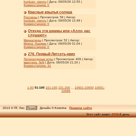
hunluan_xiannu
| Дата:
09/05/26 12:55
|
Комментариев:
0
Красные крылья солнца
Рассказы
| Просмотров: 58 | Автор:
hunluan_xiannu
| Дата:
09/05/26 12:49
|
Комментариев:
0
Откуда эти шрамы или «Алло, нас
слушают»
Миниатюры
| Просмотров: 52 | Автор:
Ирина_Ашомко
| Дата:
09/05/26 01:04
|
Комментариев:
0
276. Первый Литсеть-квиз
Литературные игры
| Просмотров: 409 | Автор:
квартира_№N
| Дата:
08/05/26 21:20
|
Комментариев:
32
1-50
51-100
101-150
151-200
...
10601-10650
10651-
10686
2013 © ПГ, Лис,
Леший
Дизайн © Koterina
Правила сайта
Этот сайт живет
4938
-й день