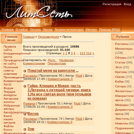
Регистрация
Вход
Главная
О сайте
Поэзия
Проза
Теория литературы
Авторы
Помощь (FAQ)
Главное
Главная
»
Произведения
» Проза
Рубрики
меню
Рассказы
[12
Правила
Всего произведений в разделе:
10686
Миниатюры
сайта
Показано произведений:
51-100
Страницы:
«
1
2
3
4
...
213
214
»
[1236]
Координационный
центр
Обзоры
[147
Сортировать по:
Дате
·
Названию
·
Путеводитель
Статьи
[500]
Комментариям
·
Просмотрам
по сайту
Полезные
Эссе
[231]
Покатай меня на карусели ,,,
советы
Критика
[100
новичкам
Рассказы
| Просмотров: 50 | Автор:
Fluid
| Дата:
Сказки
[272]
Произведения
18/06/26 17:49
|
Комментариев:
0
Комментарии
Байки
[56]
ЛитО
Гайка, Клюшка и Макар, часть
Сатира
[33]
Форум
3.Легенда о летящей тигрице, книга
Фельетоны
[
Текущие
1.На все святая воля твоя (отрывок
конкурсы
Юмористиче
из романа)
Авторские
проза
[191]
анонсы
Романы
| Просмотров: 51 | Автор:
Fluid
| Дата:
Мемуары
[59
Избранные
17/06/26 21:04
|
Комментариев:
0
авторы
Документал
Авто(р)портреты
Весна
проза
[88]
Книги
Рассказы
| Просмотров: 74 | Автор:
Fluid
| Дата:
Эпистолы
[23
наших
16/06/26 18:11
|
Комментариев:
0
авторов
Новеллы
[65]
Файлы
Подражания
Зов
Блоги
Афоризмы
Мемориальные
[
Рассказы
| Просмотров: 62 | Автор: