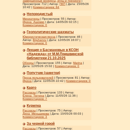
Завершенные конкурсы, игры и тренинги
|
Просмотров: 712 | Автор:
ПКП
| Дата:
15/05/26
10:42
|
Комментариев:
84
Непородистый
Миниатюры
| Просмотров: 55 | Автор:
Ирина_Ашомко
| Дата:
14/05/26 02:15
|
Комментариев:
0
Геополитические шахматы
Юмористическая проза
| Просмотров: 46 |
Автор:
Brjuhanov
| Дата:
12/05/26 16:07
|
Комментариев:
0
Лекция о Басмановых в КСОН
«Надежда» от М.М.Пришвинской
библиотеки 21.10.2025
Обзоры
| Просмотров: 155 | Автор:
Marina
|
Дата:
12/05/26 15:02
|
Комментариев:
0
Попутчик (заметки)
Проза пользователей
| Просмотров: 81 | Автор:
Ирина
| Дата:
11/05/26 22:42
|
Комментариев:
0
Карго
Рассказы
| Просмотров: 133 | Автор:
Елена_Тютина
| Дата:
11/05/26 11:36
|
Комментариев:
7
Курилка
Рассказы
| Просмотров: 75 | Автор:
Дина_Меньшикова
| Дата:
10/05/26 00:03
|
Комментариев:
3
За черной горой
Рассказы
| Просмотров: 57 | Автор: