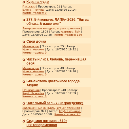
Курс на чудо
Рассказы
| Просмотров: 51 | Автор:
Елена_Тютина
| Дата:
17/05/26 10:14
|
Комментариев:
0
277. 5-й конкурс ЛАПКи-2026, "битва
облака & ваше имя"
Завершенные конкурсы, игры и тренинги
|
Просмотров: 1808 | Автор:
квартира_№N
|
Дата:
16/05/26 19:46
|
Комментариев:
136
Своя дочка
Миниатюры
| Просмотров: 55 | Автор:
Ирина_Ашомко
| Дата:
16/05/26 19:22
|
Комментариев:
0
Чистый лист. Любовь, пережившая
себя
Миниатюры
| Просмотров: 49 | Автор:
Ирина_Ашомко
| Дата:
16/05/26 19:10
|
Комментариев:
0
Библиотека цветочного города.
Акция!
Объявления
| Просмотров: 240 | Автор:
Клуб_Незнайка
| Дата:
16/05/26 12:59
|
Комментариев:
6
Читальный зал - 7 (награждение)
Завершенные конкурсы, игры и тренинги
|
Просмотров: 921 | Автор:
Клуб_Незнайка
|
Дата:
16/05/26 10:58
|
Комментариев:
75
Седьмая пятница - 619:
цветопеременная