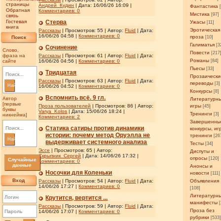
страницы
Андрей_Кудин
| Дата:
16/06/26 16:09
|
Фантастика
Обратная
Комментариев:
0
Мистика
[97]
связь
Гостевая
Стерва
Ужасы
[11]
книга
Эротическая
Рассказы
| Просмотров: 55 | Автор:
Fluid
| Дата:
16/06/26 04:58
|
Комментариев:
0
проза
Поиск
[10]
Галиматья
[3
Сочинение
Слово,
Повести
[217
фраза на
Рассказы
| Просмотров: 61 | Автор:
Fluid
| Дата:
Романы
сайте
16/06/26 04:56
|
Комментариев:
0
[84]
Пьесы
[33]
Тридцатая
Прозаически
Рассказы
| Просмотров: 63 | Автор:
Fluid
| Дата:
переводы
[3]
Найти
16/06/26 04:52
|
Комментариев:
0
Конкурсы
[8]
Вспомнить всё. 9 гл.
Автор
Литературн
[первые
Проза пользователей
| Просмотров: 86 | Автор:
игры
[45]
буквы
Varya_Kolos
| Дата:
15/06/26 18:24
|
Тренинги
[3]
никнейма]
Комментариев:
2
Завершенны
Статика сатиры против динамики
конкурсы, иг
истории: почему метод Оруэлла не
тренинги
[26
Найти
выдерживает системного анализа
Тесты
[34]
Эссе
| Просмотров: 65 | Автор:
Диспуты и
Скрыпник_Сергей
| Дата:
14/06/26 17:32
|
опросы
[120]
Случайные
Комментариев:
0
данные
Анонсы и
Носочки для Коленьки
новости
[111]
Вход
Рассказы
| Просмотров: 54 | Автор:
Fluid
| Дата:
Объявления
14/06/26 17:27
|
Комментариев:
0
[108]
Литературн
Крутится, вертится ...
манифесты
Рассказы
| Просмотров: 59 | Автор:
Fluid
| Дата:
Проза без
14/06/26 17:07
|
Комментариев:
0
рубрики
[533