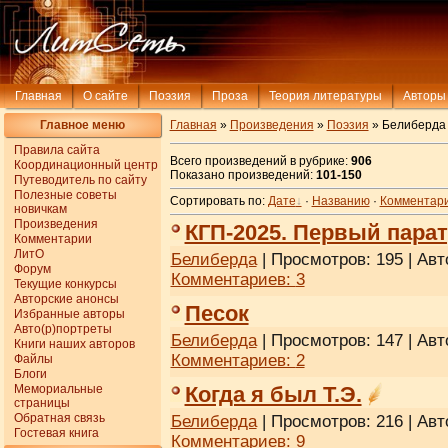
Главная
О сайте
Поэзия
Проза
Теория литературы
Авторы
Главное меню
Главная
»
Произведения
»
Поэзия
» Белиберда
Правила сайта
Всего произведений в рубрике:
906
Координационный центр
Показано произведений:
101-150
Путеводитель по сайту
Полезные советы
Сортировать по:
Дате
·
Названию
·
Комментар
новичкам
Произведения
КГП-2025. Первый парат
Комментарии
ЛитО
Белиберда
| Просмотров: 195 | Авт
Форум
Комментариев:
3
Текущие конкурсы
Авторские анонсы
Песок
Избранные авторы
Авто(р)портреты
Белиберда
| Просмотров: 147 | Авт
Книги наших авторов
Комментариев:
2
Файлы
Блоги
Мемориальные
Когда я был Т.Э.
страницы
Обратная связь
Белиберда
| Просмотров: 216 | Авт
Гостевая книга
Комментариев:
9