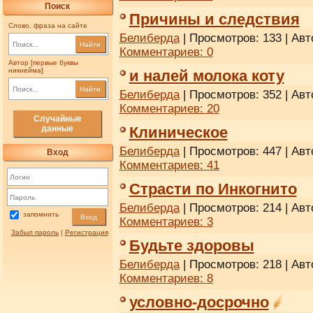
Поиск
Причины и следствия
Слово, фраза на сайте
Белиберда
| Просмотров: 133 | Авт
Найти
Комментариев:
0
Автор [первые буквы
никнейма]
и налей молока коту
Найти
Белиберда
| Просмотров: 352 | Авт
Комментариев:
20
Случайные
данные
Клиническое
Белиберда
| Просмотров: 447 | Авт
Вход
Комментариев:
41
Страсти по Инкогнито
Белиберда
| Просмотров: 214 | Авт
запомнить
Вход
Комментариев:
3
Забыл пароль
|
Регистрация
Будьте здоровы
Белиберда
| Просмотров: 218 | Авт
Комментариев:
8
условно-досрочно