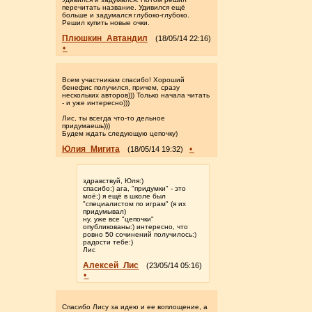
перечитать название. Удивился ещё
больше и задумался глубоко-глубоко.
Решил купить новые очки.
Плюшкин_Автандил
(18/05/14 22:16)
•
Всем участникам спасибо! Хороший
бенефис получился, причем, сразу
нескольких авторов))) Только начала читать
- и уже интересно)))
Лис, ты всегда что-то дельное
придумаешь)))
Будем ждать следующую цепочку)
Юлия_Мигита
•
(18/05/14 19:32)
здравствуй, Юля:)
спасибо:) ага, "придумки" - это
моё;) я ещё в школе был
"специалистом по играм" (я их
придумывал)
ну, уже все "цепочки"
опубликованы:) интересно, что
ровно 50 сочинений получилось:)
радости тебе:)
Лис
Алексей_Лис
(23/05/14 05:16)
•
Спасибо Лису за идею и ее воплощение, а