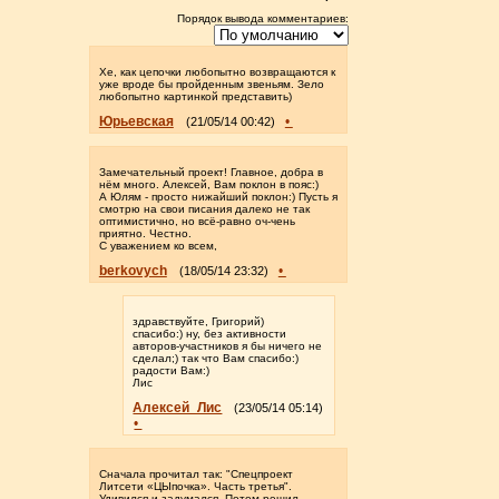
Порядок вывода комментариев:
Хе, как цепочки любопытно возвращаются к
уже вроде бы пройденным звеньям. Зело
любопытно картинкой представить)
Юрьевская
•
(21/05/14 00:42)
Замечательный проект! Главное, добра в
нём много. Алексей, Вам поклон в пояс:)
А Юлям - просто нижайший поклон:) Пусть я
смотрю на свои писания далеко не так
оптимистично, но всё-равно оч-чень
приятно. Честно.
С уважением ко всем,
berkovych
•
(18/05/14 23:32)
здравствуйте, Григорий)
спасибо:) ну, без активности
авторов-участников я бы ничего не
сделал;) так что Вам спасибо:)
радости Вам:)
Лис
Алексей_Лис
(23/05/14 05:14)
•
Сначала прочитал так: "Спецпроект
Литсети «ЦЫпочка». Часть третья".
Удивился и задумался. Потом решил