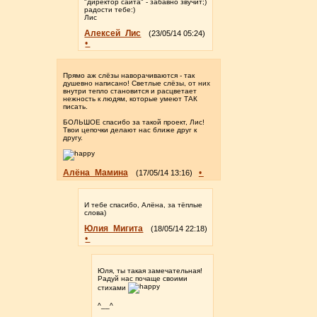
"директор сайта" - забавно звучит;)
радости тебе:)
Лис
Алексей_Лис
(23/05/14 05:24)
•
Прямо аж слёзы наворачиваются - так
душевно написано! Светлые слёзы, от них
внутри тепло становится и расцветает
нежность к людям, которые умеют ТАК
писать.
БОЛЬШОЕ спасибо за такой проект, Лис!
Твои цепочки делают нас ближе друг к
другу.
Алёна_Мамина
•
(17/05/14 13:16)
И тебе спасибо, Алёна, за тёплые
слова)
Юлия_Мигита
(18/05/14 22:18)
•
Юля, ты такая замечательная!
Радуй нас почаще своими
стихами
^__^