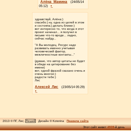
Алёна_Мамина
(24/05/14
•
05:12)
здравствуй, Алёна:)
спасибо:) ну, одна из целей в этом
и состояла;) делать ближе:)
вот интересно то, что когда я этот
проект начинал... я получил в
письме что-то вроде... ладно,
сейчас найду...
"А Вы молодец. Ресурс надо
развивать именно учитывая
человеческий фактор,
межличностные контакты..."
(думаю, что автор цитаты не будет
в обиде на цитирование без
имени)
вот, одной фразой сказано очень и
очень многое;)
радости тебе:)
Лис
Алексей_Лис
(23/05/14 05:29)
•
2013 © ПГ, Лис,
Леший
Дизайн © Koterina
Правила сайта
Этот сайт живет
4939
-й день