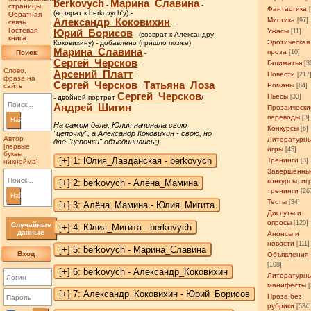
berkovych
Марина_Славина
-
-
страницы
Фантастика
(возврат к berkovych'у) -
Обратная
Мистика
Александр_Коковихин
[97]
связь
-
Гостевая
Ужасы
Юрий_Борисов
[11]
- (возврат к Александру
книга
Эротическая
Коковихину) - добавлено (пришло позже)
Марина_Славина
проза
Поиск
[10]
-
Сергей_Черсков
Галиматья
[3
-
Слово,
Арсений_Платт
Повести
[217
-
фраза на
Сергей_Черсков
Татьяна_Лоза
Романы
сайте
[84]
-
Сергей_Черсков
Пьесы
[33]
- двойной портрет
/
Андрей_Шигин
Прозаически
переводы
[3]
Найти
На самом деле, Юлия начинала свою
Конкурсы
[6]
"цепочку", а Александр Коковихин - свою, но
Автор
Литературн
две "цепочки" объединились;)
[первые
игры
[45]
буквы
Тренинги
[3]
никнейма]
Завершенны
конкурсы, иг
тренинги
[26
Найти
Тесты
[34]
Диспуты и
опросы
[120]
Случайные
данные
Анонсы и
новости
[111]
Вход
Объявления
[108]
Литературн
манифесты
Проза без
рубрики
[534