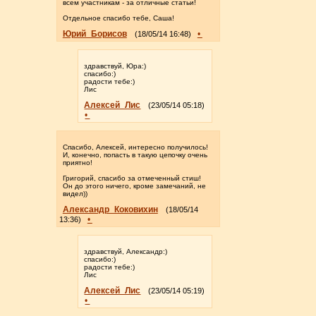
всем участникам - за отличные статьи!
Отдельное спасибо тебе, Саша!
Юрий_Борисов
•
(18/05/14 16:48)
здравствуй, Юра:)
спасибо:)
радости тебе:)
Лис
Алексей_Лис
(23/05/14 05:18)
•
Спасибо, Алексей, интересно получилось!
И, конечно, попасть в такую цепочку очень
приятно!
Григорий, спасибо за отмеченный стиш!
Он до этого ничего, кроме замечаний, не
видел))
Александр_Коковихин
(18/05/14
•
13:36)
здравствуй, Александр:)
спасибо:)
радости тебе:)
Лис
Алексей_Лис
(23/05/14 05:19)
•