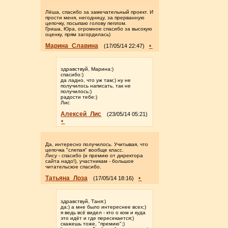
Лёша, спасибо за замечательный проект. И
прости меня, негодницу, за прерванную
цепочку, посыпаю голову пеплом.
Гриша, Юра, огромное спасибо за высокую
оценку, прям загордилась)
Марина_Славина
•
(17/05/14 22:47)
здравствуй, Марина:)
спасибо:)
да ладно, что уж там;) ну не
получилось написать, так не
получилось:)
радости тебе:)
Лис
Алексей_Лис
(23/05/14 05:21)
•
Да, интересно получилось. Учитывая, что
цепочка "слепая" вообще класс.
Лису - спасибо (и премию от директора
сайта надо!), участникам - большое
читательское спасибо.
Татьяна_Лоза
•
(17/05/14 18:16)
здравствуй, Таня:)
да:) а мне было интереснее всех;)
я ведь всё видел - кто о ком и куда
это идёт и где пересекается;)
скажешь тоже, "премию";)