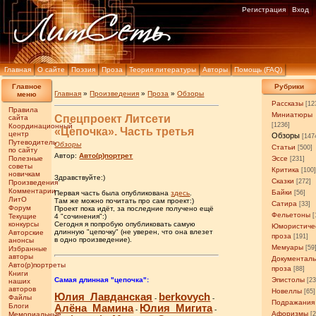
Регистрация
Вход
Главная
О сайте
Поэзия
Проза
Теория литературы
Авторы
Помощь (FAQ)
Главное
Рубрики
Главная
»
Произведения
»
Проза
»
Обзоры
меню
Рассказы
[12
Правила
Миниатюры
Спецпроект Литсети
сайта
[1236]
Координационный
«Цепочка». Часть третья
центр
Обзоры
[147
Путеводитель
Обзоры
Статьи
[500]
по сайту
Автор:
Авто(р)портрет
Полезные
Эссе
[231]
советы
Критика
[100
новичкам
Здравствуйте:)
Сказки
[272]
Произведения
Комментарии
Байки
Первая часть была опубликована
здесь
.
[56]
ЛитО
Там же можно почитать про сам проект:)
Сатира
[33]
Форум
Проект пока идёт, за последние получено ещё
Фельетоны
[
Текущие
4 "сочинения":)
конкурсы
Сегодня я попробую опубликовать самую
Юмористиче
длинную "цепочку" (не уверен, что она влезет
Авторские
проза
[191]
в одно произведение).
анонсы
Мемуары
[59
Избранные
авторы
Документал
Авто(р)портреты
проза
[88]
Книги
Самая длинная "цепочка":
Эпистолы
[23
наших
авторов
Новеллы
[65]
Юлия_Лавданская
berkovych
Файлы
-
-
Подражания
Блоги
Алёна_Мамина
Юлия_Мигита
-
-
Афоризмы
Мемориальные
[