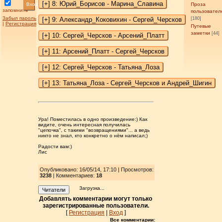
Вход
Проза
запомнить
пользовател
Забыл пароль
[180]
|
Регистрация
Путевые
заметки
[44]
Ура! Поместилась в одно произведение:) Как
видите, очень интересная получилась
"цепочка", с такими "возвращениями"... а ведь
никто не знал, кто конкретно о нём написал;)
Радости вам:)
Лис
Опубликовано: 16/05/14, 17:10 | Просмотров
:
3238
| Комментариев:
18
Загрузка...
Читатели
Добавлять комментарии могут только
зарегистрированные пользователи.
[
Регистрация
|
Вход
]
Все комментарии: