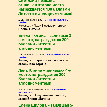
Светлана Пешкова –
занявшая второе место,
награждается 400 баллами
Литсети и аплодисментами!
1-15.
Про запас:
133
– 3-е место в личном
зачёте
Команда «Леди Hooligun», автор
Елена Тютина
Елена Тютина – занявшая 3-
е место, награждается 300
баллами Литсети и
аплодисментами!
1-9.
Линия жизни:
131
– 4-е место в личном
зачёте
Команда «Шерлоки на шпильках»,
автор
Лана Юрина
Лана Юрина – занявшая 4-е
место, награждается 200
баллами Литсети и
аплодисментами!
2-4.
Заложник памяти:
130
– 5-е место в
личном зачёте
Команда «Пишущие человечки»,
автор
Елена Шилова
Елена Шилова – занявшая 5-