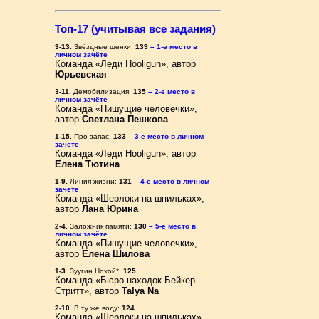
Топ-17 (учитывая все задания)
3-13.
Звёздные щенки:
139
– 1-е место в
личном зачёте
Команда «Леди Hooligun», автор
Юрьевская
3-11.
Демобилизация:
135
– 2-е место в
личном зачёте
Команда «Пишущие человечки»,
автор
Светлана Пешкова
1-15.
Про запас:
133
– 3-е место в личном
зачёте
Команда «Леди Hooligun», автор
Елена Тютина
1-9.
Линия жизни:
131
– 4-е место в личном
зачёте
Команда «Шерлоки на шпильках»,
автор
Лана Юрина
2-4.
Заложник памяти:
130
– 5-е место в
личном зачёте
Команда «Пишущие человечки»,
автор
Елена Шилова
1-3.
Зуугин Нохой*:
125
Команда «Бюро находок Бейкер-
Стритт», автор
Talya Na
2-10.
В ту же воду:
124
Команда «Шерлоки на шпильках»,