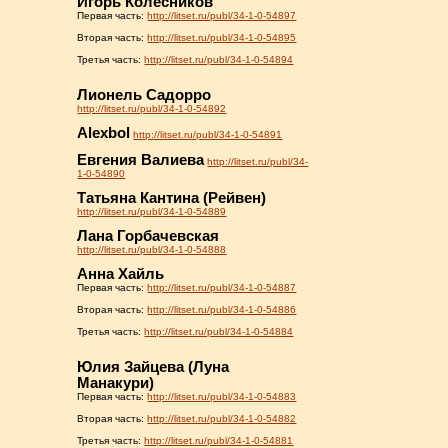
Игорь Колесников
Первая часть:
http://litset.ru/publ/34-1-0-54897
Вторая часть:
http://litset.ru/publ/34-1-0-54895
Третья часть:
http://litset.ru/publ/34-1-0-54894
Лионель Садорро
http://litset.ru/publ/34-1-0-54892
Alexbol
http://litset.ru/publ/34-1-0-54891
Евгения Валиева
http://litset.ru/publ/34-
1-0-54890
Татьяна Кантина (Рейвен)
http://litset.ru/publ/34-1-0-54889
Лана Горбачевская
http://litset.ru/publ/34-1-0-54888
Анна Хайль
Первая часть:
http://litset.ru/publ/34-1-0-54887
Вторая часть:
http://litset.ru/publ/34-1-0-54886
Третья часть:
http://litset.ru/publ/34-1-0-54884
Юлия Зайцева (Луна
Манакури)
Первая часть:
http://litset.ru/publ/34-1-0-54883
Вторая часть:
http://litset.ru/publ/34-1-0-54882
Третья часть:
http://litset.ru/publ/34-1-0-54881