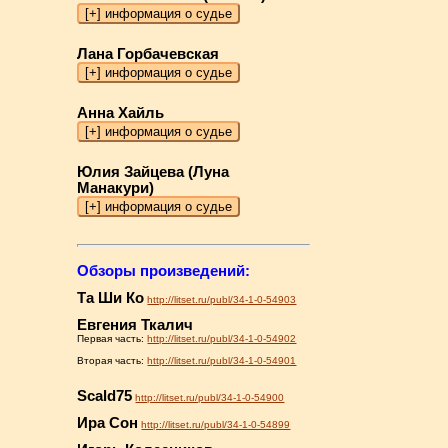
Лана Горбачевская
Анна Хайль
Юлия Зайцева (Луна
Манакури)
Обзоры произведений:
Та Ши Ко
http://litset.ru/publ/34-1-0-54903
Евгения Ткалич
Первая часть:
http://litset.ru/publ/34-1-0-54902
Вторая часть:
http://litset.ru/publ/34-1-0-54901
Scald75
http://litset.ru/publ/34-1-0-54900
Ира Сон
http://litset.ru/publ/34-1-0-54899