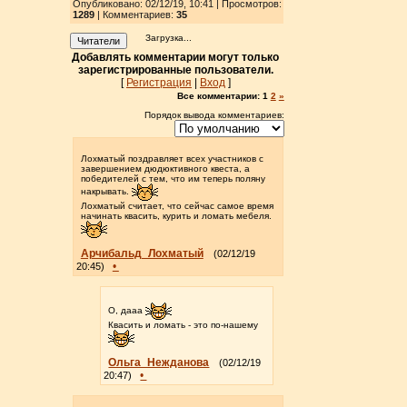
Опубликовано: 02/12/19, 10:41
| Просмотров
:
1289
| Комментариев:
35
Загрузка...
Читатели
Добавлять комментарии могут только
зарегистрированные пользователи.
[
Регистрация
|
Вход
]
Все комментарии:
1
2
»
Порядок вывода комментариев:
Лохматый поздравляет всех участников с
завершением дюдюктивного квеста, а
победителей с тем, что им теперь поляну
накрывать.
Лохматый считает, что сейчас самое время
начинать квасить, курить и ломать мебеля.
Арчибальд_Лохматый
(02/12/19
•
20:45)
О, дааа
Квасить и ломать - это по-нашему
Ольга_Нежданова
(02/12/19
•
20:47)