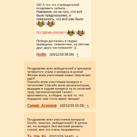
Ой! А что это я победителей
поздравить забыла...
Наверное, из-за того, что всё
было предсказуемо, и
показалось, что всё уже было
ПО-ЗДРАВ-ЛЯ-ЕМ!!!
Победа досталась в трудах
праведных, семипотных, на пяточки
друг другу наступааали! :))
Hellin
•
(03/12/19 08:58)
Поздравляю всех победителей и призеров
четвертого этапа и конкурса в целом!
Желаю всем участникам новых творческих
удач!
Спасибо всем участникам конкурса и
читателям! Спасибо всем организаторам,
ведущим и судьям конкурса за их нелегкий
труд, организаторский талант,
креативность, в общем, за всё то, что
подарило нам столь яркие эмоции!
Самир_Аскеров
•
(02/12/19 15:33)
Поздравляю всех участников конкурса!
Особо, конечно, победителей!! В целом
же, на конкурсе был высокий уровень
стихов, мне это очень понравилось.
Та_Ши_Ко
•
(02/12/19 14:41)