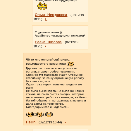
Повод выпить на брудершафт
Ольга_Нежданова
(02/12/19
•
18:19)
С удовольствием.))
*смайлик с чокающимися котиками*
Елена_Шилова
(02/12/19
•
18:23)
Чё-то мне олимпийский мишка
восьмидесятого вспомнился
Грустно расставаться, но усталость
организаторов требует уважения.
Спасибо тут маловато будет. Огромное
спасибище за вашу огромнющую работу
без сна и отдыха.
Судьи тоже герои, конечно, медали им
всем!
Не было бы конкурса, не было бы наших
стихов, не было бы тех эмоций, которые
мы испытали, работая в команде, не было
бы той общности, которая нас сплотила и
дала заряд на творчество.
Благодарим вас и надеемся...
Hellin
•
(02/12/19 16:44)