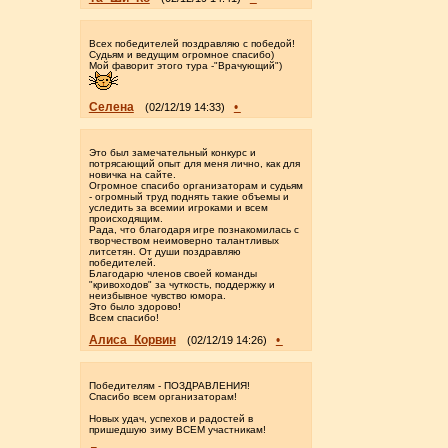
Всех победителей поздравляю с победой!
Судьям и ведущим огромное спасибо)
Мой фаворит этого тура -"Врачующий")
Селена
•
(02/12/19 14:33)
Это был замечательный конкурс и
потрясающий опыт для меня лично, как для
новичка на сайте.
Огромное спасибо организаторам и судьям
- огромный труд поднять такие объемы и
уследить за всемии игроками и всем
происходящим.
Рада, что благодаря игре познакомилась с
творчеством неимоверно талантливых
литсетян. От души поздравляю
победителей.
Благодарю членов своей команды
"кривоходов" за чуткость, поддержку и
неизбывное чувство юмора.
Это было здорово!
Всем спасибо!
Алиса_Корвин
•
(02/12/19 14:26)
Победителям - ПОЗДРАВЛЕНИЯ!
Спасибо всем организаторам!
Новых удач, успехов и радостей в
пришедшую зиму ВСЕМ участникам!