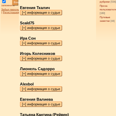
рубрики
[534
Вход
запомнить
Проза
Евгения Ткалич
Забыл пароль
пользовател
|
Регистрация
[180]
Путевые
заметки
[44]
Scald75
Ира Сон
Игорь Колесников
Лионель Садорро
Alexbol
Евгения Валиева
Татьяна Кантина (Рейвен)