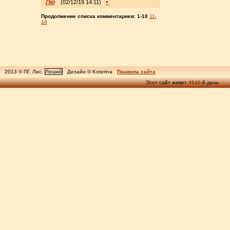
Лю
•
(02/12/19 14:11)
Продолжение списка комментариев:
1-10
11-
16
2013 © ПГ, Лис,
Леший
Дизайн © Koterina
Правила сайта
Этот сайт живет
4940
-й день