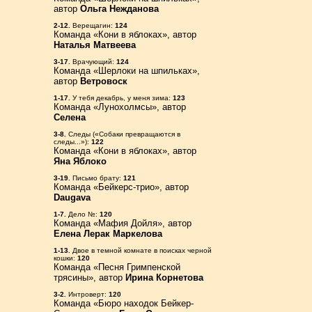
автор
Ольга Нежданова
2-12.
Верещагин:
124
Команда «Кони в яблоках», автор
Наталья Матвеева
3-17.
Врачующий:
124
Команда «Шерлоки на шпильках»,
автор
Ветровоск
1-17.
У тебя декабрь, у меня зима:
123
Команда «Лунохолмсы», автор
Селена
3-8.
Следы («Собаки превращаются в
следы...»):
122
Команда «Кони в яблоках», автор
Яна Яблоко
3-19.
Письмо брату:
121
Команда «Бейкерс-трио», автор
Daugava
1-7.
Дело №:
120
Команда «Мафия Дойля», автор
Елена Лерак Маркелова
1-13.
Двое в темной комнате в поисках черной
кошки:
120
Команда «Песня Гримпенской
трясины», автор
Ирина Корнетова
3-2.
Интроверт:
120
Команда «Бюро находок Бейкер-