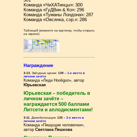
301
Команда «ЧиХАТинцы»: 300
Команда «ГуДВин & Ко»: 296
Команда «Туманы Лондона»: 287
Команда «Овсянка, сэр.»: 286
Таблицей (кликните на картинку, чтобы открыть
на экране):
Награждение
3-13.
Звёздные щенки:
139
– 1-е место в
личном зачёте
Команда «Леди Hooligun», автор
Юрьевская
Юрьевская – победитель в
личном зачёте –
награждается 500 баллами
Литсети и аплодисментами!
3-11.
Демобилизация:
135
– 2-е место в
личном зачёте
Команда «Пишущие человечки»,
автор
Светлана Пешкова