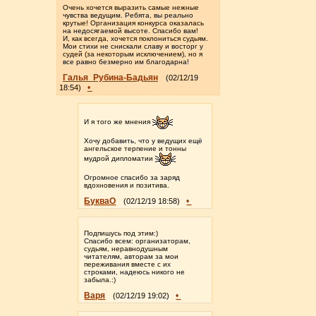
Очень хочется выразить самые нежные
чувства ведущим. Ребята, вы реально
крутые! Организация конкурса оказалась
на недосягаемой высоте. Спасибо вам!
И, как всегда, хочется поклониться судьям.
Мои стихи не снискали славу и восторг у
судей (за некоторым исключением), но я
все равно безмерно им благодарна!
Галья_Рубина-Бадьян
(02/12/19
•
18:54)
И я того же мнения
Хочу добавить, что у ведущих ещё
ангельское терпение и тонны
мудрой дипломатии
Огромное спасибо за заряд
вдохновения и позитива.
БукваО
•
(02/12/19 18:58)
Подпишусь под этим:)
Спасибо всем: организаторам,
судьям, неравнодушным
читателям, авторам за мои
переживания вместе с их
строками, надеюсь никого не
забыла.:)
Варя
•
(02/12/19 19:02)