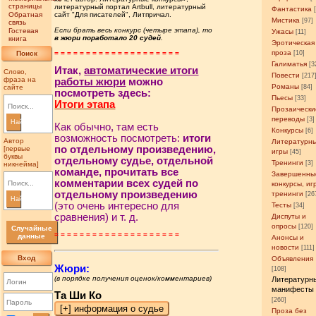
страницы
литературный портал Artbull, литературный
Фантастика
Обратная
сайт "Для писателей", Литпричал.
Мистика
[97]
связь
Если брать весь конкурс (четыре этапа), то
Гостевая
Ужасы
[11]
в жюри поработало 20 судей
.
книга
Эротическая
проза
Поиск
= = = = = = = = = = = = = = = = = = = =
[10]
Галиматья
[3
Итак,
автоматические итоги
Слово,
Повести
[217
фраза на
работы жюри
можно
Романы
сайте
[84]
посмотреть здесь:
Пьесы
[33]
Итоги этапа
Прозаически
переводы
[3]
Найти
Как обычно, там есть
Конкурсы
[6]
возможность посмотреть:
итоги
Автор
Литературн
по отдельному произведению,
[первые
игры
[45]
буквы
отдельному судье, отдельной
Тренинги
[3]
никнейма]
команде, прочитать все
Завершенны
комментарии всех судей по
конкурсы, иг
отдельному произведению
тренинги
[26
Найти
(это очень интересно для
Тесты
[34]
сравнения) и т. д.
Диспуты и
опросы
[120]
Случайные
= = = = = = = = = = = = = = = = = = = =
данные
Анонсы и
новости
[111]
Вход
Объявления
Жюри:
[108]
(в порядке получения оценок/комментариев)
Литературн
манифесты
Та Ши Ко
[260]
Проза без