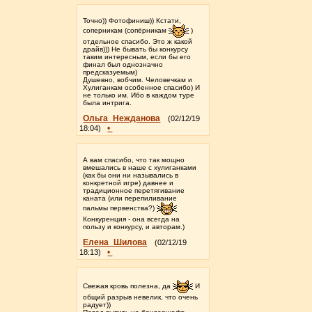
Точно)) Фотофиниш)) Кстати,
соперникам (сопёрникам
)
отдельное спасибо. Это ж какой
драйв))) Не бывать бы конкурсу
таким интересным, если бы его
финал был однозначно
предсказуемым)
Душевно, вобчим. Человечкам и
Хулиганкам особенное спасибо) И
не только им. Ибо в каждом туре
была интрига.
Ольга_Нежданова
(02/12/19
•
18:04)
А вам спасибо, что так мощно
вмешались в наше с хулиганками
(как бы они ни назывались в
конкретной игре) давнее и
традиционное перетягивание
каната (или перепиливание
пальмы первенства?)
Конкуренция - она всегда на
пользу и конкурсу, и авторам.)
Елена_Шилова
(02/12/19
•
18:13)
Свежая кровь полезна, да
И
общий разрыв невелик, что очень
радует))