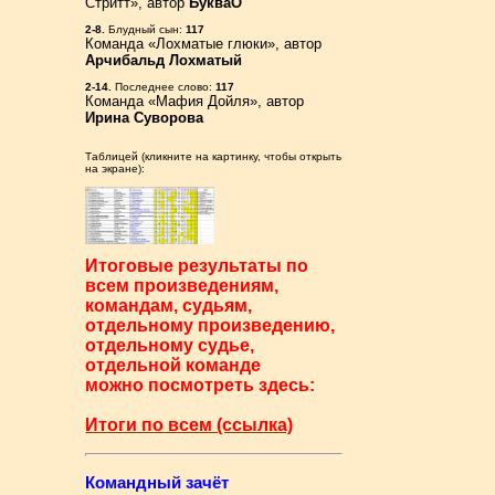
Стритт», автор
БукваО
2-8.
Блудный сын:
117
Команда «Лохматые глюки», автор
Арчибальд Лохматый
2-14.
Последнее слово:
117
Команда «Мафия Дойля», автор
Ирина Суворова
Таблицей (кликните на картинку, чтобы открыть
на экране):
Итоговые результаты по
всем произведениям,
командам, судьям,
отдельному произведению,
отдельному судье,
отдельной команде
можно посмотреть здесь:
Итоги по всем (ссылка)
Командный зачёт