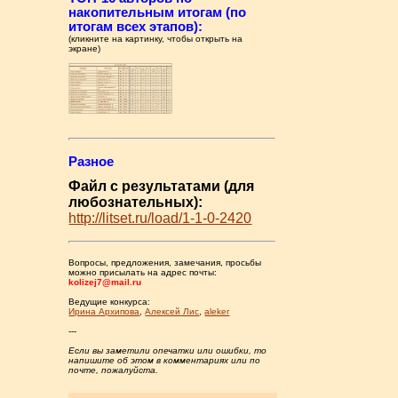
накопительным итогам (по
итогам всех этапов):
(кликните на картинку, чтобы открыть на
экране)
Разное
Файл с результатами (для
любознательных):
http://litset.ru/load/1-1-0-2420
Вопросы, предложения, замечания, просьбы
можно присылать на адрес почты:
kolizej7@mail.ru
Ведущие конкурса:
Ирина Архипова
,
Алексей Лис
,
aleker
---
Если вы заметили опечатки или ошибки, то
напишите об этом в комментариях или по
почте, пожалуйста.