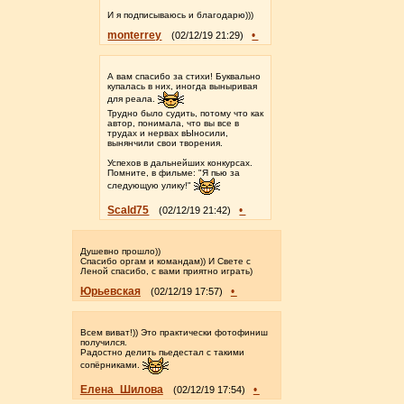
И я подписываюсь и благодарю)))
monterrey
•
(02/12/19 21:29)
А вам спасибо за стихи! Буквально
купалась в них, иногда выныривая
для реала.
Трудно было судить, потому что как
автор, понимала, что вы все в
трудах и нервах вЫносили,
вынянчили свои творения.
Успехов в дальнейших конкурсах.
Помните, в фильме: "Я пью за
следующую улику!"
Scald75
•
(02/12/19 21:42)
Душевно прошло))
Спасибо оргам и командам)) И Свете с
Леной спасибо, с вами приятно играть)
Юрьевская
•
(02/12/19 17:57)
Всем виват!)) Это практически фотофиниш
получился.
Радостно делить пьедестал с такими
сопёрниками.
Елена_Шилова
•
(02/12/19 17:54)